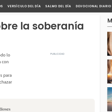
OS
VERSÍCULO DEL DÍA
SALMO DEL DÍA
DEVOCIONAL DIARIO
M
obre la soberanía
odo lo
a con
as para
echazar
dioses