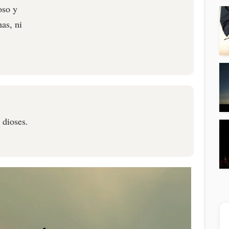
oso y
as, ni
 dioses.