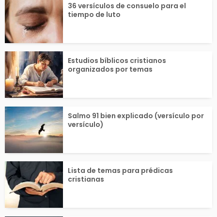
36 versículos de consuelo para el
fica que todo lo que l
sperar nada a 
tiempo de luto
e damos...
o....
Estudios bíblicos cristianos
organizados por temas
Salmo 91 bien explicado (versículo por
versículo)
Lista de temas para prédicas
cristianas