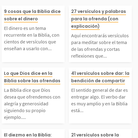
Otro
El dinero es un tema r
Aquí encontrará
9 cosas que la Biblia dice
27 versículos y palabras
sobre el dinero
para la ofrenda (con
currente en la Biblia,
ículos para med
explicación)
El dinero es un tema
recurrente en la Biblia, con
Aquí encontrarás versículos
on cientos de versícu
bre el tema de l
cientos de versículos que
para meditar sobre el tema
enseñan a usarlo con...
de las ofrendas y cortas
reflexiones que...
los que enseñan a usa
ndas y cortas re
La Biblia dice que Di
El sentido gene
rlo con sabiduría. La
nes que podrás 
Lo que Dios dice en la
41 versículos sobre dar: la
Biblia sobre las ofrendas
bendición de compartir
os desea que ofrende
dar es entregar
Palabra de Dios advie
omo palabra pa
La Biblia dice que Dios
El sentido general de dar es
desea que ofrendemos con
entregar algo. El verbo dar
mos con alegría y gen
El verbo dar es
alegría y generosidad
es muy amplio y en la Biblia
te sobre los peligros
momento de pre
siguiendo su propio
está...
ejemplo....
erosidad siguiendo su
mplio y en la Bi
e...
las...
El diezmo es una prác
La generosidad 
El diezmo en la Biblia:
21 versículos sobre la