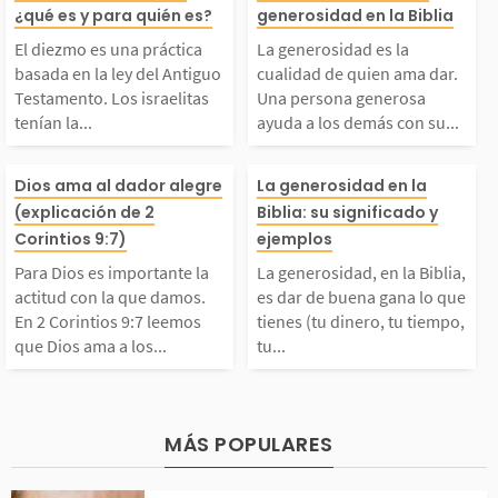
propio ejemplo. Dios
tá relacionado 
¿qué es y para quién es?
generosidad en la Biblia
ica basada en la ley d
ualidad de qui
da a todos «generosa
generosidad, la
El diezmo es una práctica
La generosidad es la
basada en la ley del Antiguo
cualidad de quien ama dar.
el Antiguo Testament
dar. Una perso
Testamento. Los israelitas
Una persona generosa
mente sin menospreci
cordia, el ofren
tenían la...
ayuda a los demás con su...
. Los israelitas tenía
erosa ayuda a 
r a nadie»...
l...
Para Dios es importa
La generosidad,
Dios ama al dador alegre
La generosidad en la
 la obligación de ofr
ás con su diner
(explicación de 2
Biblia: su significado y
te la actitud con la q
Biblia, es dar 
Corintios 9:7)
ejemplos
endar el 10% de sus c
rsos, tiempo y t
Para Dios es importante la
La generosidad, en la Biblia,
ue damos. En 2 Corint
a gana lo que ti
actitud con la que damos.
es dar de buena gana lo que
En 2 Corintios 9:7 leemos
tienes (tu dinero, tu tiempo,
osechas y ganancias p
s. El generoso 
que Dios ama a los...
tu...
ios 9:7 leemos que Di
u dinero, tu tie
ra...
a los...
os ama a los que dan
atención) para 
MÁS POPULARES
on alegría. Esto sign
de otra persona,