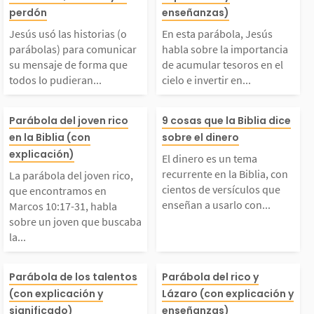
(o parábolas) para co
ús habla sobre 
perdón
enseñanzas)
lia encontramos conse
aciones cotidia
municar su mensaje d
ortancia de ac
Jesús usó las historias (o
En esta parábola, Jesús
parábolas) para comunicar
habla sobre la importancia
os...
e...
su mensaje de forma que
de acumular tesoros en el
e forma que todos lo p
tesoros en el cie
todos lo pudieran...
cielo e invertir en...
udieran entender, hast
vertir en lo qu
La parábola del joven
El dinero es un
Parábola del joven rico
9 cosas que la Biblia dice
en la Biblia (con
sobre el dinero
 los niños como tú. A
nece por la ete
rico, que encontramos
ecurrente en la 
explicación)
El dinero es un tema
í, él enseñó sobre...
Lo terrenal ter
recurrente en la Biblia, con
La parábola del joven rico,
en Marcos 10:17-31,
con cientos de 
cientos de versículos que
que encontramos en
enseñan a usarlo con...
Marcos 10:17-31, habla
á,...
sobre un joven que buscaba
habla sobre un joven
los que enseñan
la...
que buscaba la vida et
rlo con sabidur
La parábola de los tal
Un día, Jesús re
Parábola de los talentos
Parábola del rico y
(con explicación y
Lázaro (con explicación y
rna y le preguntó a J
Palabra de Dio
significado)
enseñanzas)