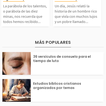
ntos, o parábola de l
a historia de u
esús cómo lograrla. J
rte sobre los pe
La parábola de los talentos,
Un día, Jesús relató la
s diez minas, nos rec
re rico que viví
o parábola de las diez
historia de un hombre rico
minas, nos recuerda que
que vivía con muchos lujos
sús...
de...
todos hemos recibido...
y un pobre llamado...
uerda que todos hemo
muchos lujos y 
s recibido dones o cap
re llamado Láza
MÁS POPULARES
acidades para contrib
ien sufría y de
36 versículos de consuelo para el
ir en esta vida sirvie
limentarse de l
tiempo de luto
do a...
as...
Estudios bíblicos cristianos
organizados por temas