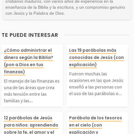
cristianos maduros, con varios años de experiencia en la
enseñanza de la Biblia y la escritura, y un compromiso genuino
con Jesús y la Palabra de Dios.
TE PUEDE INTERESAR
El manejo de las finan
Fueron muchas 
¿Cómo administrar el
Las 19 parábolas más
dinero según la Biblia?
conocidas de Jesús (con
as es una de las área
asiones en las 
(pon a Dios en tus
explicación)
finanzas)
Fueron muchas las
s que crea más tensió
ús enseñó a las
ocasiones en las que Jesús
El manejo de las finanzas es
enseñó a las personas con
una de las áreas que crea
el uso de las parábolas o...
más tensión entre las
 entre las familias y l
as con el uso de
familias y las...
as amistades. ¡Gracia
arábolas o nar
esús usó las historias
En esta parábol
12 parábolas de Jesús
Parábola de los tesoros
para niños: aprendiendo
en el cielo (con
 a Dios que en la Bib
s cortas. Él usa
sobre la fe, el amor y el
explicación y