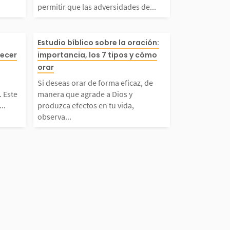
permitir que las adversidades de...
, sino de una
idades de la vida llenen n
 significa vi
Si deseas orar de forma ef
Estudio bíblico sobre la oración:
 a Dios. Al c
tro corazón de amargura y
decer
importancia, los 7 tipos y cómo
 sus mandami
z, de manera que agrade 
orar
y...
sentimiento....
Si deseas orar de forma eficaz, de
 refleja nuest
ios y produzca efectos en 
 Este
manera que agrade a Dios y
..
produzca efectos en tu vida,
observa...
amor y confia
vida, observa cuidadosam
uría. En Juan
e lo que la Biblia enseña y
sfruta de la...