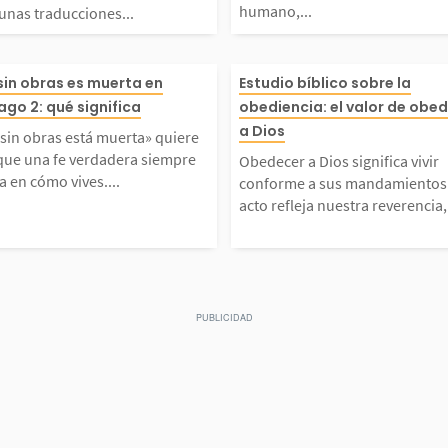
humano,...
unas traducciones...
a que
cciones del versículo de
sfuerzo humano
e Dio
fe sin obras está muert
Obedecer a Dios
 sin obras es muerta en
Estudio bíblico sobre la
nocimi
s 4:6 del Antiguo Testa
petición sincera
ago 2: qué significa
obediencia: el valor de obe
erno,
uiere decir que una fe ve
vir conforme a
a Dios
 sin obras está muerta» quiere
. En ese...
onvertirse en re
 que una fe verdadera siempre
Obedecer a Dios significa vivir
or mí n
era siempre se nota en c
entos. Este acto
a en cómo vives....
conforme a sus mandamientos.
acto refleja nuestra reverencia,.
 con g
vives. Si alguien dice qu
ra reverencia, 
mor de
ee pero su vida sigue exa
nza en su sabid
nte...
14:15, Jesús...