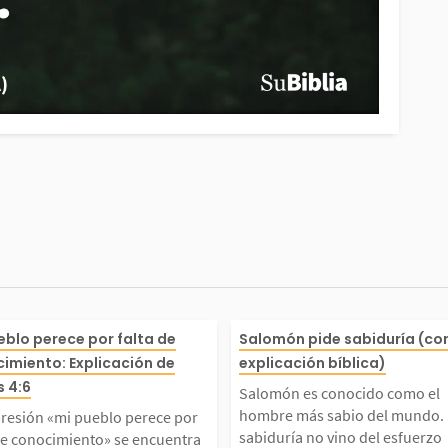
da sab
xpresión «mi pueblo per
Salomón es con
eblo perece por falta de
Salomón pide sabiduría (co
imiento: Explicación de
explicación bíblica)
l que d
por falta de conocimient
l hombre más s
 4:6
Salomón es conocido como el
hombre más sabio del mundo.
presión «mi pueblo perece por
cercar
e encuentra en algunas t
o. Su sabiduría
sabiduría no vino del esfuerzo
de conocimiento» se encuentra