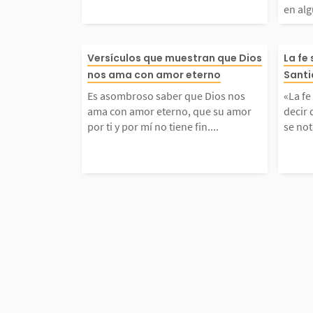
en alg
se a Dios. La sabidurí
radu
Es asombroso saber qu
«La 
Versículos que muestran que Dios
La fe
Dios da es más que co
Osea
nos ama con amor eterno
Santi
s nos ama con amor et
a» q
Es asombroso saber que Dios nos
«La fe
ento. Es un...
mento
ama con amor eterno, que su amor
decir
que su amor por ti y p
rdad
por ti y por mí no tiene fin....
se not
o tiene fin. Celebremos
ómo 
ozo la eternidad del a
e cr
Dios mientras...
ctame