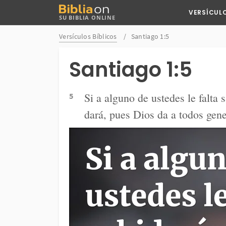
Buscar
VERSÍCUL
SU BIBLIA ONLINE
en
Bibliaon
Versículos Bíblicos
Santiago 1:5
Santiago 1:5
Si a alguno de ustedes le falta s
5
dará, pues Dios da a todos gen