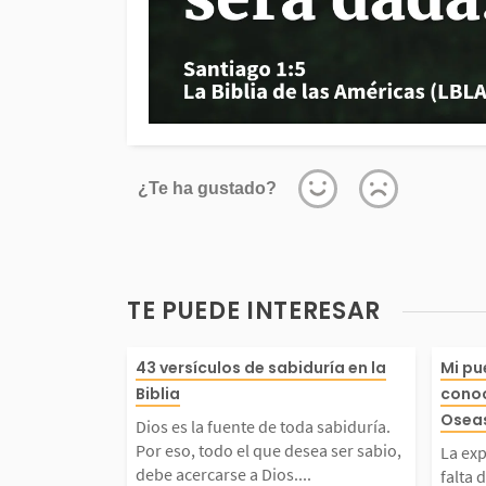
¿Te ha gustado?
TE PUEDE INTERESAR
Dios es la fuente de to
La e
43 versículos de sabiduría en la
Mi pu
Biblia
conoc
iduría. Por eso, todo e
ece 
Oseas
Dios es la fuente de toda sabiduría.
Por eso, todo el que desea ser sabio,
La ex
esea ser sabio, debe a
o» s
debe acercarse a Dios....
falta 