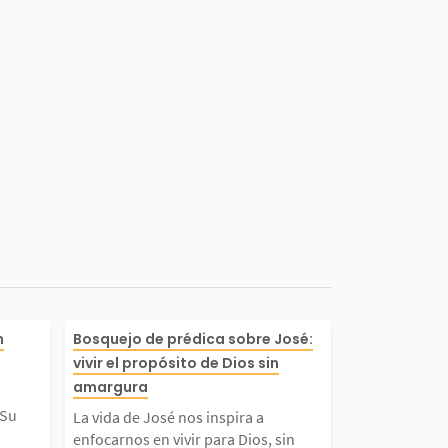
ocido como e
La vida de José nos inspir
n
Bosquejo de prédica sobre José:
vivir el propósito de Dios sin
abio del mund
enfocarnos en vivir para 
amargura
 Su
La vida de José nos inspira a
 no vino del e
s, sin permitir que las adv
enfocarnos en vivir para Dios, sin