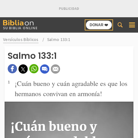
Buscar
DONAR ❤️
SU BIBLIA ONLINE
en
Bibliaon
Versículos Bíblicos
Salmo 133:1
Salmo 133:1
¡Cuán bueno y cuán agradable es que los
1
hermanos convivan en armonía!