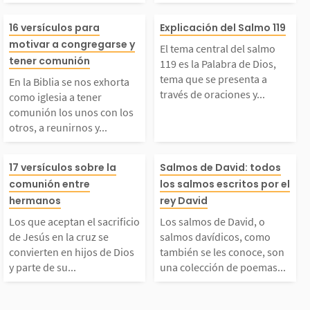
 y se cree que fue esc
partimos lo que
n la Biblia se nos ex
El tema central
16 versículos para
Explicación del Salmo 119
motivar a congregarse y
rito durante su huida
mporta. Recono
El tema central del salmo
orta como iglesia a t
lmo 119 es la P
tener comunión
119 es la Palabra de Dios,
tema que se presenta a
n el desierto de Jud
las buenas ami
En la Biblia se nos exhorta
través de oraciones y...
ener comunión los un
de Dios, tema q
como iglesia a tener
comunión los unos con los
,...
Dios te ha...
otros, a reunirnos y...
s con los otros, a reu
resenta a través
Los que aceptan el sa
Los salmos de 
nirnos y animarnos. S
aciones y reflex
17 versículos sobre la
Salmos de David: todos
comunión entre
los salmos escritos por el
rificio de Jesús en la
o salmos davídi
hermanos
rey David
omos llamados a dem
cortas. Se dice
Los que aceptan el sacrificio
Los salmos de David, o
cruz se convierten en
mo también se l
strar nuestro amor,...
y una mención 
de Jesús en la cruz se
salmos davídicos, como
convierten en hijos de Dios
también se les conoce, son
y parte de su...
una colección de poemas...
ijos de Dios y parte
oce, son una co
labra...