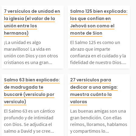
¡La unidad es algo ma
El Salmo 125 e
7 versículos de unidad en
Salmo 125 bien explicado:
la iglesia (el valor de la
los que confían en
avilloso! La vida en
un abrazo que 
unión entre los
Jehová son como el
hermanos)
monte de Sion
unión con Dios y con
confianza en el
¡La unidad es algo
El Salmo 125 es como un
maravilloso! La vida en
abrazo que imparte
unión con Dios y con otros
confianza en el cuidado y la
tros cristianos es un
o y la fidelidad
cristianos es una gran...
fidelidad de nuestro Dios....
a gran bendición que
stro Dios. En é
El Salmo 63 es un cán
Las buenas ami
Salmo 63 bien explicado:
27 versículos para
de madrugada te
dedicar a una amiga:
fecta toda nuestra vi
tramos una pro
ico profundo y de inti
n una gran bend
buscaré (versículo por
muestra cuánto la
versículo)
valoras
a. Ser cristiano signi
reciosa del Señ
midad con Dios. Se ad
Con ellas reímos
El Salmo 63 es un cántico
Las buenas amigas son una
profundo y de intimidad
gran bendición. Con ellas
ica...
llena...
con Dios. Se adjudica el
reímos, lloramos, hablamos
judica el salmo a Davi
amos, hablamos
salmo a David y se cree...
y compartimos lo...