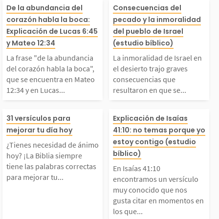
La frase "de la abund
La inmoralidad 
abras. Según leemos e
ona amada y sa
De la abundancia del
Consecuencias del
corazón habla la boca:
pecado y la inmoralidad
ancia del corazón hab
ael en el desiert
Explicación de Lucas 6:45
del pueblo de Israel
n Génesis 1, Dios creó
e has cruzado la
y Mateo 12:34
(estudio bíblico)
a la boca", que se en
o graves conse
odo en 6 días y...
a, que no merec
La frase "de la abundancia
La inmoralidad de Israel en
del corazón habla la boca",
el desierto trajo graves
que se encuentra en Mateo
consecuencias que
cuentra en Mateo 12:
s que resultaro
erdón....
12:34 y en Lucas...
resultaron en que se...
34 y en Lucas 6:45. Si
e se impidiera l
¿Tienes necesidad de
En Isaías 41:1
31 versículos para
Explicación de Isaías
mejorar tu día hoy
41:10: no temas porque yo
gnifica simplemente q
ada inmediata d
ánimo hoy? ¡La Biblia
tramos un versí
estoy contigo (estudio
¿Tienes necesidad de ánimo
bíblico)
e lo que decimos refl
blo en la tierr
hoy? ¡La Biblia siempre
iempre tiene las pala
uy conocido que
tiene las palabras correctas
En Isaías 41:10
para mejorar tu...
encontramos un versículo
ja lo que...
tida,...
muy conocido que nos
bras correctas para m
usta citar en m
gusta citar en momentos en
los que...