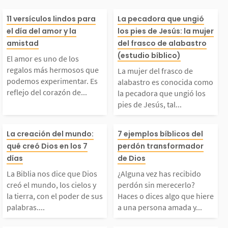
El amor es uno de los
La mujer del fr
11 versículos lindos para
La pecadora que ungió
el día del amor y la
los pies de Jesús: la mujer
regalos más hermosos
alabastro es co
amistad
del frasco de alabastro
(estudio bíblico)
El amor es uno de los
que podemos experim
como la pecado
regalos más hermosos que
La mujer del frasco de
podemos experimentar. Es
alabastro es conocida como
reflejo del corazón de...
la pecadora que ungió los
ntar. Es reflejo del co
ungió los pies 
pies de Jesús, tal...
azón de Dios, une a l
s, tal como se d
La Biblia nos dice que
¿Alguna vez has
La creación del mundo:
7 ejemplos bíblicos del
qué creó Dios en los 7
perdón transformador
s personas y da senti
e en Lucas 7:36
Dios creó el mundo, l
ido perdón sin 
días
de Dios
do a nuestras relacion
lla entró en la 
La Biblia nos dice que Dios
¿Alguna vez has recibido
s cielos y la tierra, c
rlo? Haces o di
creó el mundo, los cielos y
perdón sin merecerlo?
la tierra, con el poder de sus
Haces o dices algo que hiere
s. En...
e...
palabras....
a una persona amada y...
n el poder de sus pal
o que hiere a u