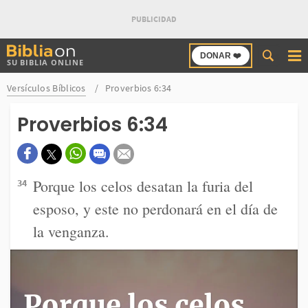
Buscar
DONAR ❤️
SU BIBLIA ONLINE
en
Bibliaon
Versículos Bíblicos
Proverbios 6:34
Proverbios 6:34
Porque los celos desatan la furia del
34
esposo, y este no perdonará en el día de
la venganza.