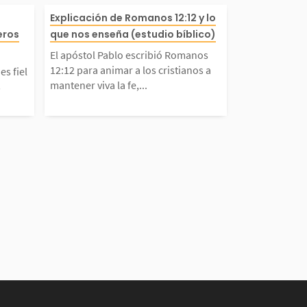
su disposición
s al Señor: «háblame». De
revela que D
El apóstol Pablo escribió
Explicación de Romanos 12:12 y lo
eros
que nos enseña (estudio bíblico)
tar al ser hu
echo, como hijos, necesit
mutable. A dife
manos 12:12 para animar 
El apóstol Pablo escribió Romanos
12:12 para animar a los cristianos a
s fiel
s escuchar...
umanos, él no
os cristianos a mantener v
mantener viva la fe,...
s
a de opinión.
a la fe, confiando en Dios
 lo cumple. E
n alegría, orando con frec
.
ncia y...