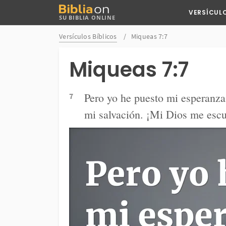
Buscar
VERSÍCUL
SU BIBLIA ONLINE
en
Bibliaon
Versículos Bíblicos
Miqueas 7:7
Miqueas 7:7
Pero yo he puesto mi esperanza 
7
mi salvación. ¡Mi Dios me esc