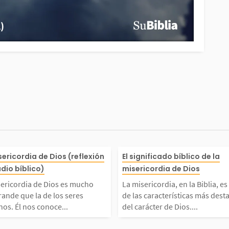
a sobr
isericordia de Dios es m
La misericordia
sericordia de Dios (reflexión
El significado bíblico de la
udio bíblico)
misericordia de Dios
e a la
 más grande que la de l
a, es una de las
sericordia de Dios es mucho
La misericordia, en la Biblia, e
ande que la de los seres
de las características más dest
ue Dio
eres humanos. Él nos con
as más destacad
os. Él nos conoce...
del carácter de Dios....