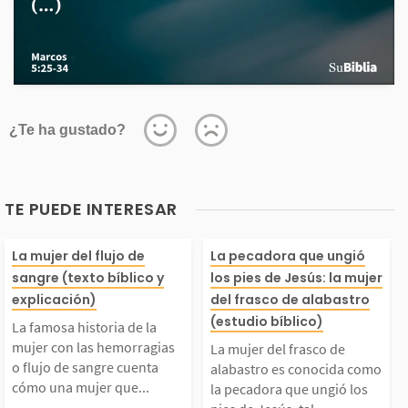
¿Te ha gustado?
TE PUEDE INTERESAR
La famosa historia de
La mujer del fr
La mujer del flujo de
La pecadora que ungió
sangre (texto bíblico y
los pies de Jesús: la mujer
la mujer con las hemo
alabastro es co
explicación)
del frasco de alabastro
(estudio bíblico)
La famosa historia de la
ragias o flujo de san
como la pecado
mujer con las hemorragias
La mujer del frasco de
o flujo de sangre cuenta
alabastro es conocida como
cómo una mujer que...
la pecadora que ungió los
gre cuenta cómo una
ungió los pies 