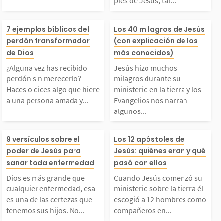
pies de Jesús, tal...
mujer que vivía una vi
s, tal como se d
¿Alguna vez has recib
Jesús hizo much
7 ejemplos bíblicos del
Los 40 milagros de Jesús
perdón transformador
(con explicación de los
a llena de dificultade
e en Lucas 7:36
ido perdón sin merece
agros durante s
de Dios
más conocidos)
, logró tener fe en Je
lla entró en la 
¿Alguna vez has recibido
Jesús hizo muchos
rlo? Haces o dices alg
sterio en la tier
perdón sin merecerlo?
milagros durante su
Haces o dices algo que hiere
ministerio en la tierra y los
ús...
e...
a una persona amada y...
Evangelios nos narran
o que hiere a una pers
s Evangelios no
algunos...
ona amada y sabes qu
an algunos de e
Dios es más grande q
Cuando Jesús 
9 versículos sobre el
Los 12 apóstoles de
poder de Jesús para
Jesús: quiénes eran y qué
 has cruzado la líne
sos milagros te
ue cualquier enfermed
ó su ministerio 
sanar toda enfermedad
pasó con ellos
a, que no mereces el p
mo propósito gl
Dios es más grande que
Cuando Jesús comenzó su
d, esa es una de las c
a tierra él esco
cualquier enfermedad, esa
ministerio sobre la tierra él
es una de las certezas que
escogió a 12 hombres como
rdón....
r a...
tenemos sus hijos. No...
compañeros en...
ertezas que tenemos s
2 hombres com