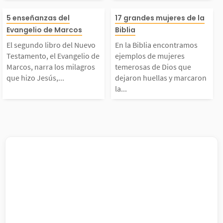
El segundo libro del N
En la Biblia en
us hijos. No ha habido
añeros en la ob
5 enseñanzas del
17 grandes mujeres de la
Evangelio de Marcos
Biblia
uevo Testamento, el E
mos ejemplos d
ni jamás habrá una en
él debía realiza
El segundo libro del Nuevo
En la Biblia encontramos
Testamento, el Evangelio de
ejemplos de mujeres
vangelio de Marcos, n
res temerosas d
Marcos, narra los milagros
temerosas de Dios que
fermedad o pandemia
conocemos como
que hizo Jesús,...
dejaron huellas y marcaron
la...
arra los milagros que
que dejaron hue
ue sea...
2...
hizo Jesús, sus enseña
marcaron la dif
nzas y su poder como
a en su momento
Hijo de Dios y Salvad
s actuaron con
r....
l corazón...