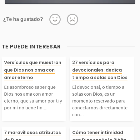
¿Te ha gustado?
TE PUEDE INTERESAR
Es asombroso saber q
El devocional, 
Versículos que muestran
27 versículos para
que Dios nos ama con
devocionales: dedica
ue Dios nos ama con
o a solas con Di
amor eterno
tiempo a solas con Dios
Es asombroso saber que
El devocional, o tiempo a
amor eterno, que su a
un momento res
Dios nos ama con amor
solas con Dios, es un
eterno, que su amor por ti y
momento reservado para
por mí no tiene fin....
conectarnos directamente
mor por ti y por mí no
o para conectar
con...
tiene fin. Celebremos
rectamente con 
Cuando hablamos sob
Tener intimida
7 maravillosos atributos
Cómo tener intimidad
de Dios
con Dios según la Biblia