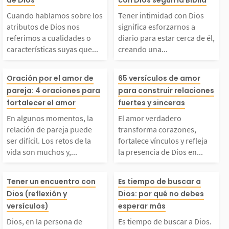
con gozo la eternidad
o Padre celesti
e los atributos de Dio
ios significa es
Cuando hablamos sobre los
Tener intimidad con Dios
atributos de Dios nos
significa esforzarnos a
del amor de Dios mie
er un devociona
 nos referimos a cual
os a diario para
referimos a cualidades o
diario para estar cerca de él,
características suyas que...
creando una...
tras...
do en un...
dades o característic
cerca de él, cr
En algunos momentos,
El amor verdad
Oración por el amor de
65 versículos de amor
as suyas que nos ayud
na relación ver
pareja: 4 oraciones para
para construir relaciones
a relación de pareja
nsforma corazon
fortalecer el amor
fuertes y sinceras
an a entender cómo es
y constante. Es
En algunos momentos, la
El amor verdadero
uede ser difícil. Los
rtalece vínculos
relación de pareja puede
transforma corazones,
ser difícil. Los retos de la
fortalece vínculos y refleja
l, pues definen su...
ueda es importa
vida son muchos y,...
la presencia de Dios en...
etos de la vida son m
eja la presenci
Dios, en la persona de
Es tiempo de bu
uchos y, como pareja,
os en nuestras v
Tener un encuentro con
Es tiempo de buscar a
Dios (reflexión y
Dios: por qué no debes
esucristo, vino al mu
Dios. Su gracia
versículos)
esperar más
debemos elegir afront
En cada relació
Dios, en la persona de
Es tiempo de buscar a Dios.