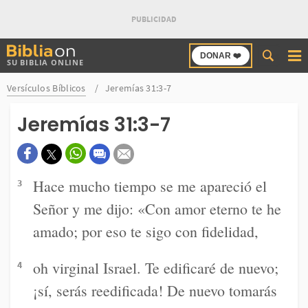
Buscar
DONAR ❤️
SU BIBLIA ONLINE
en
Bibliaon
Versículos Bíblicos
Jeremías 31:3-7
Jeremías 31:3-7
Hace mucho tiempo se me apareció el
3
Señor y me dijo: «Con amor eterno te he
amado; por eso te sigo con fidelidad,
oh virginal Israel. Te edificaré de nuevo;
4
¡sí, serás reedificada! De nuevo tomarás