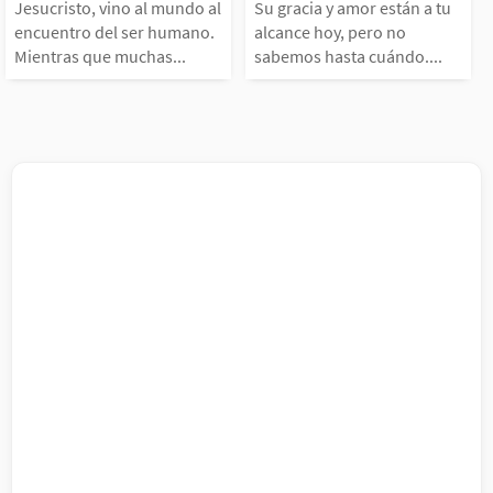
do al encuentro del s
r están a tu alc
rlos juntos. A veces,
de la amistad h
Jesucristo, vino al mundo al
Su gracia y amor están a tu
encuentro del ser humano.
alcance hoy, pero no
Mientras que muchas...
sabemos hasta cuándo....
er humano. Mientras
oy, pero no sab
on...
l...
que muchas religiones
asta cuándo. No
predican que las pers
mensaje de mie
onas deben ir al encue
un recordatorio
tro de...
e la...