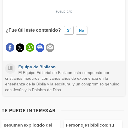
¿Fue útil este contenido?
Sí
No
Este contenido contiene información incorrecta
Este contenido no tiene la información que busco
Equipo de Bibliaon
Otro
El Equipo Editorial de Bibliaon está compuesto por
cristianos maduros, con varios años de experiencia en la
enseñanza de la Biblia y la escritura, y un compromiso genuino
con Jesús y la Palabra de Dios.
TE PUEDE INTERESAR
l libro de Rut, en el
Aquí encontrar
Resumen explicado del
Personajes bíblicos: su