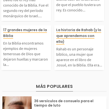
 disfrazó y tuvo dos h
obre las consec
Fue el segundo rey de
el antes de que 
de que el pueblo tuviera un
conocido de la Biblia. Fue el
rey. Es conocido...
segundo rey del período
jos con Judá para...
s de nuestras d
monárquico de Israel....
l período monárquico
blo tuviera un r
es y...
En la Biblia encontra
Rahab es un pe
e Israel. Reinó en el
conocido como e
17 grandes mujeres de la
La historia de Rahab (y lo
Biblia
que aprendemos con
mos ejemplos de muje
e bíblico, una 
ella)
período de 1055 a 101
mo de los jueces
En la Biblia encontramos
ejemplos de mujeres
Rahab es un personaje
res temerosas de Dios
ue aparece en el
temerosas de Dios que
 a.C. Su reinado estu
rimero de los p
bíblico, una mujer que
dejaron huellas y marcaron
aparece en el libro de
la...
Josué, en la Biblia. Ella era...
que dejaron huellas y
de Josué, en la 
o...
s....
marcaron la diferenci
Ella era una pro
MÁS POPULARES
a en su momento. Ella
a que vivía en J
36 versículos de consuelo para el
s actuaron conforme a
una ciudad fort
tiempo de luto