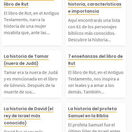
libro de Rut
historia, características
Antiguo Testamento, n
lista con 61 de 
e importancia
El libro de Rut, en el Antiguo
Testamento, narra la
Aquí encontrarás una lista
rra la historia de un
sonajes bíblico
historia de una mujer
con 61 de los personajes
moabita que, ante las...
bíblicos más conocidos.
Descubre la historia...
a mujer moabita que,
onocidos. Descu
Tamar era la nuera de
El libro de Rut,
nte las dificultades,
historia de ello
La historia de Tamar
7 enseñanzas del libro de
(nuera de Judá)
Rut
Judá y es mencionada
Antiguo Testame
demostró un profundo
nes fueron y po
Tamar era la nuera de Judá
El libro de Rut, en el Antiguo
y es mencionada en el libro
Testamento, nos inspira a
n el libro de Génesis.
os inspira a ser
de Génesis. Después de la
ser leales y a amar a los
compromiso con su su
on importantes e
muerte de sus...
demás. También...
Después de la muerte
y a amar a los 
gra,...
David fue el rey más c
El profeta Samu
La historia de David (el
La historia del profeta
e sus maridos, ella s
También nos en
rey de Israel más
Samuel en la Biblia
nocido de la Biblia.
el último líder 
conocido)
El profeta Samuel fue el
último líder de Israel antes
David fue el rey más