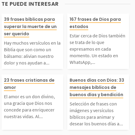
TE PUEDE INTERESAR
Hay muchos versículo
Estar cerca de 
39 frases bíblicas para
167 frases de Dios para
superar la muerte de un
estados
 en la Biblia que son
mbién se trata d
ser querido
Estar cerca de Dios también
se trata de lo que
Hay muchos versículos en la
como un bálsamo: ali
ue expresamos 
expresamos en cada
Biblia que son como un
momento. Un estado en
bálsamo: alivian nuestro
WhatsApp,...
dolor y nos ayudan a...
ian nuestro dolor y n
a momento. Un 
El amor es un don div
Selección de fr
os ayudan a comenzar
en WhatsApp, I
23 frases cristianas de
Buenos días con Dios: 33
amor
mensajes bíblicos de
ino, una gracia que D
n imágenes y ve
buenos días y bendición
el proceso de sanidad.
am, Facebook o
El amor es un don divino,
una gracia que Dios nos
Selección de frases con
ios nos concede para
os bíblicos par
concede para enriquecer
Podemos acudir a Dio
k puede reflejar
imágenes y versículos
nuestras vidas. Al...
bíblicos para animar y
desear los buenos días a...
enriquecer nuestras vi
ar y desear los
 en...
atitud o...