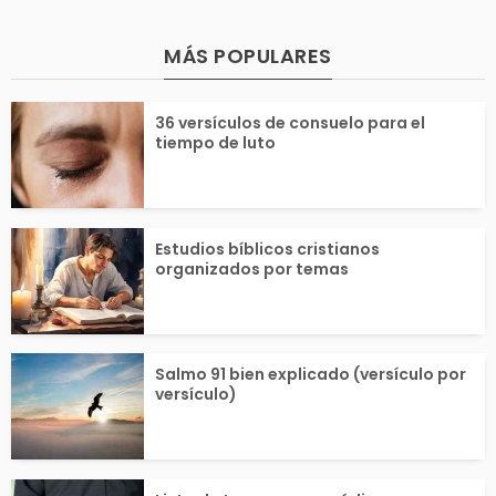
r Dios que fortalecerá
honrar a un ser
 tu confianza en él y
do fallecido. R
MÁS POPULARES
endecirán tu vida....
menaje a esa p
36 versículos de consuelo para el
tiempo de luto
que...
Estudios bíblicos cristianos
organizados por temas
Salmo 91 bien explicado (versículo por
versículo)