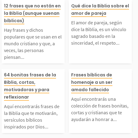
Hay frases y dichos p
El amor de pare
as. Al compartir este
días a tus amig
12 frases que no están en
Qué dice la Biblia sobre el
la Biblia (aunque suenan
amor de pareja
opulares que se usan
gún dice la Bibl
bíblicas)
sentimiento, manifesta
iliares y herma
El amor de pareja, según
dice la Biblia, es un vínculo
Hay frases y dichos
en el mundo cristiano
un vínculo sag
sagrado basado en la
mos no solo nuestro af
Cristo. Dales un
populares que se usan en el
sinceridad, el respeto...
mundo cristiano y que, a
veces, las personas
 que, a veces, las per
sado en la sinc
cto por...
piensan...
sonas piensan que son
el respeto y la 
Aquí encontrarás fras
Aquí encontrar
64 bonitas frases de la
Frases bíblicas de
Biblia, cortas,
homenaje a un ser
ersículos bíblicos. Es
mutua. Dios no
s de la Biblia que te
colección de fr
motivadoras y para
amado fallecido
reflexionar
ierto que algunas...
a amar de form
Aquí encontrarás una
motivarán, versículos
nitas, cortas y c
colección de frases bonitas,
Aquí encontrarás frases de
cortas y cristianas que te
la Biblia que te motivarán,
ina,...
ayudarán a honrar a...
versículos bíblicos
bíblicos inspirados po
as que te ayuda
inspirados por Dios...