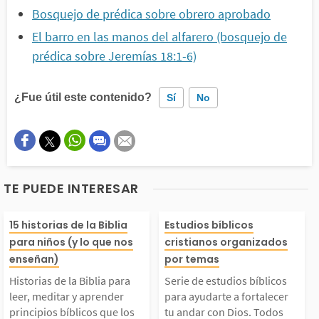
Bosquejo de prédica sobre obrero aprobado
El barro en las manos del alfarero (bosquejo de
prédica sobre Jeremías 18:1-6)
¿Fue útil este contenido?
Sí
No
Este contenido contiene información incorrecta
Este contenido no tiene la información que busco
TE PUEDE INTERESAR
Otro
istorias de la Biblia
Serie de estudio
15 historias de la Biblia
Estudios bíblicos
para niños (y lo que nos
cristianos organizados
ara leer, meditar y a
cos para ayudar
enseñan)
por temas
Historias de la Biblia para
Serie de estudios bíblicos
prender principios bíb
rtalecer tu and
leer, meditar y aprender
para ayudarte a fortalecer
principios bíblicos que los
tu andar con Dios. Todos