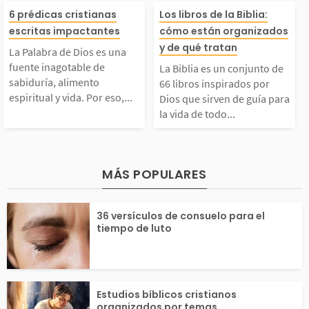
La Palabra de Dios es
La Biblia es un
e en tu andar con Dio
nuestro andar c
6 prédicas cristianas
Los libros de la Biblia:
escritas impactantes
cómo están organizados
una fuente inagotable
to de 66 libros 
y de qué tratan
s. Como mujeres cristi
eñor. Aquí enco
La Palabra de Dios es una
fuente inagotable de
La Biblia es un conjunto de
de sabiduría, alimento
dos por Dios qu
sabiduría, alimento
66 libros inspirados por
nas, la Biblia debe s
s algunos de ell
espiritual y vida. Por eso,...
Dios que sirven de guía para
la vida de todo...
spiritual y vida. Por
n de guía para 
r...
cuerda...
eso, hemos preparado
de todo creyent
MÁS POPULARES
una serie con prédica
libros fueron es
36 versículos de consuelo para el
s bíblicas impactante
por más de 40 
tiempo de luto
...
as...
Estudios bíblicos cristianos
organizados por temas