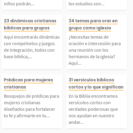
niños podrán...
los estudios son...
icos que los niños po
Dios. Todos los
Aquí encontrarás diná
¿Necesitas tema
drán aplicar en su dia
os son cortos y 
23 dinámicas cristianas
34 temas para orar en
bíblicas para grupos
grupo como iglesia
micas con rompehielo
ración e interce
io vivir. 1. La creació
de entender, así
Aquí encontrarás dinámicas
¿Necesitas temas de
con rompehielos y juegos
oración e intercesión para
 y juegos de integraci
ara una reunión
de integración, todos con
una reunión con los
 2. Adán y Eva...
odrás usarlos pa
base bíblica,...
hermanos de la iglesia?
Aquí...
ón, todos con base bíb
os hermanos de 
Bosquejos de prédicas
En la Biblia en
ica, para pasar un ra
sia? Aquí encon
Prédicas para mujeres
31 versículos bíblicos
cristianas
cortos y lo que significan
para mujeres cristian
mos versículos 
o de diversión sana.
una lista con t
Bosquejos de prédicas para
En la Biblia encontramos
mujeres cristianas
versículos cortos con
as diseñados para fort
con verdades p
diseñados para fortalecer
verdades poderosas que
Estas dinámicas pued
ra orar, versícul
tu fe y afirmarte en tu...
nos ayudan en nuestro
andar...
lecer tu fe y afirmart
as que nos ayu
n...