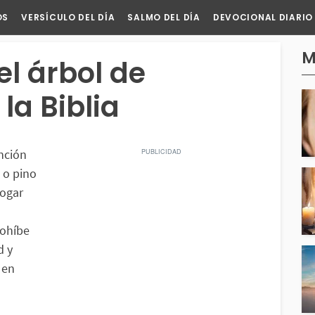
OS
VERSÍCULO DEL DÍA
SALMO DEL DÍA
DEVOCIONAL DIARIO
M
el árbol de
la Biblia
nción
l o pino
hogar
rohíbe
d y
 en