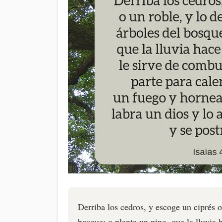
Derriba los cedros, y escoge un ciprés o 
bosque; o planta un pino, que la lluvia 