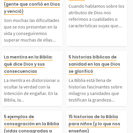
tades que se nos prese
re los atributos
(gente que confió en Dios
 has cruzado la líne
libros fueron es
Cuando hablamos sobre los
y venció)
atributos de Dios nos
tan en la vida y cons
s nos referimos
referimos a cualidades o
a, que no mereces el p
por más de 40 
Son muchas las dificultades
características suyas que...
que se nos presentan en la
vida y conseguiremos
eguiremos superar mu
idades o caracte
rdón....
as...
superar muchas de ellas...
has de ellas con pers
as suyas que no
a mentira es distorsi
La Biblia está l
La mentira en la Biblia:
5 historias bíblicas de
qué dice Dios y sus
sanidad en las que Dios
everancia. Ser persev
an a entender 
nar u ocultar la verd
e historias fasc
consecuencias
se glorificó
rante significa ser...
él, pues definen 
La mentira es distorsionar u
La Biblia está llena de
ad con la intención de
sobre milagros 
ocultar la verdad con la
historias fascinantes sobre
intención de engañar. En la
milagros y sanidades que
Biblia, la...
testifican la grandeza...
ngañar. En la Biblia,
dades que testif
Dios nos llama a vivir
Historias de la 
a mentira es vista co
grandeza y el p
5 ejemplos de
15 historias de la Biblia
consagración en la Biblia
para niños (y lo que nos
(vidas consagradas a
enseñan)