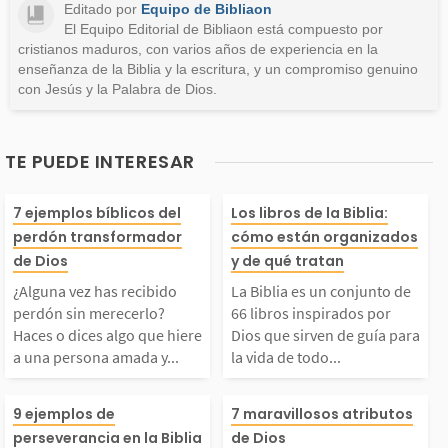
Editado por
Equipo de Bibliaon
El Equipo Editorial de Bibliaon está compuesto por
cristianos maduros, con varios años de experiencia en la
enseñanza de la Biblia y la escritura, y un compromiso genuino
con Jesús y la Palabra de Dios.
TE PUEDE INTERESAR
¿Alguna vez has recib
La Biblia es un
7 ejemplos bíblicos del
Los libros de la Biblia:
perdón transformador
cómo están organizados
ido perdón sin merece
to de 66 libros 
de Dios
y de qué tratan
¿Alguna vez has recibido
La Biblia es un conjunto de
rlo? Haces o dices alg
dos por Dios qu
perdón sin merecerlo?
66 libros inspirados por
Haces o dices algo que hiere
Dios que sirven de guía para
a una persona amada y...
la vida de todo...
o que hiere a una pers
n de guía para 
Son muchas las dificul
Cuando hablam
ona amada y sabes qu
de todo creyent
9 ejemplos de
7 maravillosos atributos
perseverancia en la Biblia
de Dios