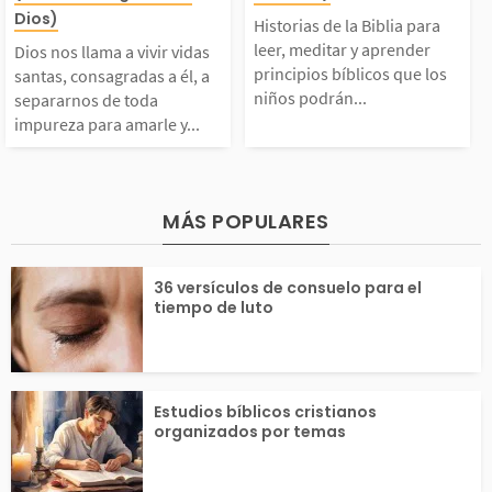
vidas santas, consagr
para leer, medit
mo contraria a la natu
e Dios. ¡No hay
Dios)
Historias de la Biblia para
adas a él, a separarno
prender princip
raleza de Dios, quien
como nuestro Di
leer, meditar y aprender
Dios nos llama a vivir vidas
principios bíblicos que los
santas, consagradas a él, a
niños podrán...
separarnos de toda
s de toda impureza pa
licos que los ni
s...
impureza para amarle y...
ra amarle y obedecer
drán aplicar en
sus mandatos. En la B
rio vivir. 1. La 
MÁS POPULARES
iblia hay ejemplos de
n 2. Adán y Eva.
36 versículos de consuelo para el
tiempo de luto
ersonas...
Estudios bíblicos cristianos
organizados por temas