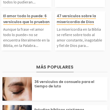
todos lo pudieran...
udieran entender, hast
No se comporta
Aunque la frase «el a
La misericordia
El amor todo lo puede: 6
47 versículos sobre la
versículos que lo prueban
misericordia de Dios
 los niños como tú. A
udeza, no es ego
mor todo lo puede» no
Biblia se refier
Aunque la frase «el amor
La misericordia en la Biblia
í, él enseñó sobre...
no se enoja fác
todo lo puede» no se
se refiere sobre todo al
se encuentra literalme
todo al amor co
encuentra literalmente en la
amor constante, inagotable
Biblia, en la Palabra...
y fiel de Dios para...
e, no...
te en la Biblia, en la
e, inagotable y 
Palabra de Dios sí en
Dios para con 
MÁS POPULARES
contramos textos que
lo. Dios decidió
36 versículos de consuelo para el
tiempo de luto
hablan sobre el poder
ernos perdón en
el...
de...
Estudios bíblicos cristianos