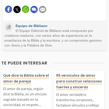
Este contenido contiene información incorrecta
Este contenido no tiene la información que busco
Equipo de Bibliaon
Otro
El Equipo Editorial de Bibliaon está compuesto por
cristianos maduros, con varios años de experiencia en la
enseñanza de la Biblia y la escritura, y un compromiso genuino
con Jesús y la Palabra de Dios.
TE PUEDE INTERESAR
El amor de pareja, se
El amor verdad
Qué dice la Biblia sobre el
65 versículos de amor
amor de pareja
para construir relaciones
ún dice la Biblia, es
nsforma corazon
fuertes y sinceras
El amor de pareja, según
dice la Biblia, es un vínculo
El amor verdadero
un vínculo sagrado ba
rtalece vínculos
sagrado basado en la
transforma corazones,
sinceridad, el respeto...
fortalece vínculos y refleja