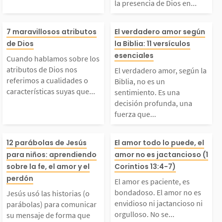
la presencia de Dios en...
ado en la sinceridad,
eja la presenci
Cuando hablamos sob
El verdadero am
l respeto y la entrega
os en nuestras v
7 maravillosos atributos
El verdadero amor según
de Dios
la Biblia: 11 versículos
e los atributos de Dio
gún la Biblia, n
esenciales
mutua. Dios nos llama
En cada relació
Cuando hablamos sobre los
atributos de Dios nos
El verdadero amor, según la
 nos referimos a cual
n sentimiento. 
referimos a cualidades o
a amar de forma genu
de la amistad h
Biblia, no es un
características suyas que...
sentimiento. Es una
decisión profunda, una
dades o característic
decisión profun
na,...
l...
fuerza que...
as suyas que nos ayud
a fuerza que tie
esús usó las historias
El amor es paci
12 parábolas de Jesús
El amor todo lo puede, el
para niños: aprendiendo
amor no es jactancioso (1
an a entender cómo es
rigen en Dios, 
(o parábolas) para co
s bondadoso. E
sobre la fe, el amor y el
Corintios 13:4-7)
perdón
l, pues definen su...
él es amor, tal
El amor es paciente, es
municar su mensaje d
no es envidioso 
bondadoso. El amor no es
Jesús usó las historias (o
envidioso ni jactancioso ni
parábolas) para comunicar
ice...
orgulloso. No se...
su mensaje de forma que
e forma que todos lo p
ancioso ni orgu