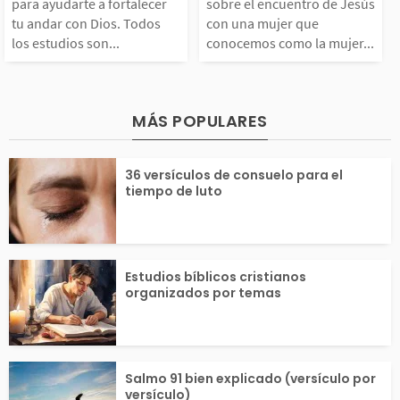
rtalecer tu andar con
de Jesús con u
os en el templo. Desp
on importantes e
para ayudarte a fortalecer
sobre el encuentro de Jesús
tu andar con Dios. Todos
con una mujer que
los estudios son...
conocemos como la mujer...
ios. Todos los estudi
r que conocemo
és de...
s son cortos y fáciles
o la mujer sama
MÁS POPULARES
e entender, así que p
a. La Biblia no 
36 versículos de consuelo para el
drás usarlos para...
ce su nombre, s
tiempo de luto
bemos que era..
Estudios bíblicos cristianos
organizados por temas
Salmo 91 bien explicado (versículo por
versículo)