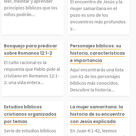
prender principios bíb
en el pozo es un
s bíblicas impactante
por más de 40 
leer, meditar y aprender
El encuentro de Jesús y la
principios bíblicos que los
mujer samaritana en el
niños podrán...
pozo es uno de los
icos que los niños po
os encuentros 
...
as...
encuentros más profundos
y...
drán aplicar en su dia
fundos y trans
l culto racional es la
Aquí encontrar
Bosquejo para predicar
Personajes bíblicos: su
io vivir. 1. La creació
res que vemos e
sobre Romanos 12:1-2
historia, características
respuesta que Pablo p
lista con 61 de 
e importancia
 2. Adán y Eva...
Evangelios. Allí
El culto racional es la
respuesta que Pablo pide al
Aquí encontrarás una lista
de al cristiano en Ro
sonajes bíblico
cristiano en Romanos 12:1-
con 61 de los personajes
s...
2: una vida entera...
bíblicos más conocidos.
Descubre la historia...
manos 12:1-2: una vid
onocidos. Descu
erie de estudios bíbli
En Juan 4:1-42
a entera entregada a
historia de ello
Estudios bíblicos
La mujer samaritana: la
cristianos organizados
historia de su encuentro
cos para ayudarte a fo
os sobre el enc
por temas
con Jesús explicada
Dios, no solo moment
nes fueron y po
Serie de estudios bíblicos
En Juan 4:1-42, leemos