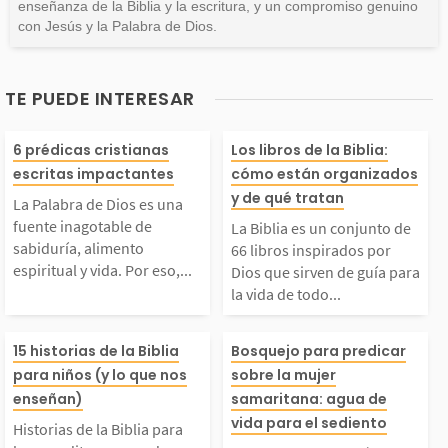
enseñanza de la Biblia y la escritura, y un compromiso genuino
con Jesús y la Palabra de Dios.
TE PUEDE INTERESAR
La Palabra de Dios es
La Biblia es un
6 prédicas cristianas
Los libros de la Biblia:
escritas impactantes
cómo están organizados
una fuente inagotable
to de 66 libros 
y de qué tratan
La Palabra de Dios es una
fuente inagotable de
La Biblia es un conjunto de
de sabiduría, alimento
dos por Dios qu
sabiduría, alimento
66 libros inspirados por
espiritual y vida. Por eso,...
Dios que sirven de guía para
la vida de todo...
spiritual y vida. Por
n de guía para 
istorias de la Biblia
El encuentro de
eso, hemos preparado
de todo creyent
15 historias de la Biblia
Bosquejo para predicar
para niños (y lo que nos
sobre la mujer
ara leer, meditar y a
y la mujer sama
enseñan)
samaritana: agua de
una serie con prédica
libros fueron es
vida para el sediento
Historias de la Biblia para