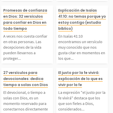
ientes citas bíblicas
momentos incie
A veces nos cuesta co
En Isaías 41:1
Promesas de confianza
Explicación de Isaías
pueden ayudarte a afi
difíciles de la v
en Dios: 32 versículos
41:10: no temas porque yo
nfiar en otras persona
tramos un versí
para confiar en Dios en
estoy contigo (estudio
todo tiempo
bíblico)
rmarte en el Señor. Pu
uien confía en D
s. Las decepciones de
uy conocido que
A veces nos cuesta confiar
En Isaías 41:10
des usarlas en tu...
ene la certeza 
en otras personas. Las
encontramos un versículo
decepciones de la vida
muy conocido que nos
la vida pueden llevarn
usta citar en m
pueden llevarnos a
gusta citar en momentos en
e...
proteger...
los que...
s a proteger el coraz
s en los que ne
El devocional, o tiemp
La expresión "el
27 versículos para
El justo por la fe vivirá:
ón de forma excesiva.
os ánimo o fort
devocionales: dedica
explicación de lo que es
 a solas con Dios, es
por la fe vivirá
tiempo a solas con Dios
vivir por la fe
Pero es bueno recorda
El versículo dic
El devocional, o tiempo a
La expresión "el justo por la
un momento reservad
ca que los que s
solas con Dios, es un
fe vivirá" destaca que los
 que...
í:...
momento reservado para
que son fieles a Dios,
conectarnos directamente
considerados...
o para conectarnos di
es a Dios, cons