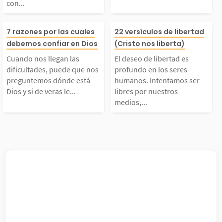
con...
rectamente con nuestr
os justos, viven
Cuando nos llegan las
El deseo de libe
7 razones por las cuales
22 versículos de libertad
debemos confiar en Dios
(Cristo nos liberta)
o Padre celestial. Hac
ados por su fe y
ificultades, puede qu
s profundo en l
Cuando nos llegan las
El deseo de libertad es
dificultades, puede que nos
profundo en los seres
er un devocional basa
rán la vida que
e nos preguntemos dó
s humanos. Int
preguntemos dónde está
humanos. Intentamos ser
Dios y si de veras le...
libres por nuestros
o en un...
e...
medios,...
de está Dios y si de v
s ser libres por
ras le interesa lo que
os medios, pero
nos pasa. Mientras la
es el único que
 circunstancias y...
ede hacer verd
ente...