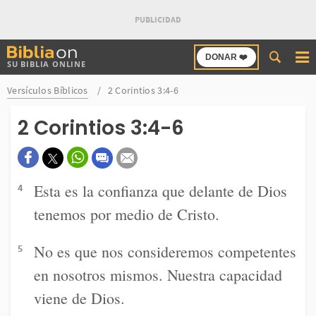
Buscar
DONAR ❤️
SU BIBLIA ONLINE
en
Bibliaon
Versículos Bíblicos
2 Corintios 3:4-6
2 Corintios 3:4-6
Esta es la confianza que delante de Dios
4
tenemos por medio de Cristo.
No es que nos consideremos competentes
5
en nosotros mismos. Nuestra capacidad
viene de Dios.