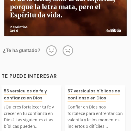
¿Te ha gustado?
TE PUEDE INTERESAR
Quieres fortalecer tu
Confiar en Dios
55 versículos de fe y
57 versículos bíblicos de
confianza en Dios
confianza en Dios
e y crecer en tu confi
ortalece para e
¿Quieres fortalecer tu fe y
Confiar en Dios nos
crecer en tu confianza en
fortalece para enfrentar con
anza en Dios? Las sig
r con valentía y
Dios? Las siguientes citas
valentía y fe los momentos
bíblicas pueden...
inciertos o difíciles...