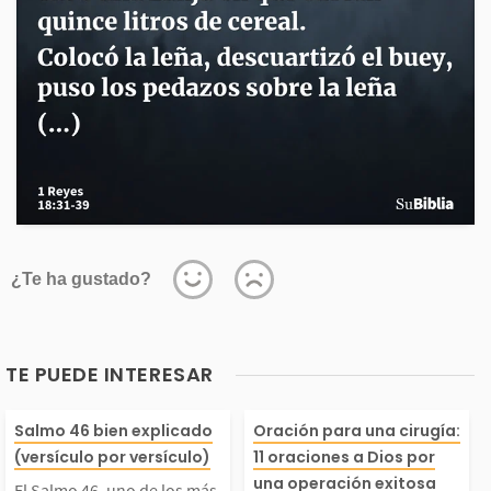
¿Te ha gustado?
TE PUEDE INTERESAR
El Salmo 46, uno de l
El tiempo antes
Salmo 46 bien explicado
Oración para una cirugía:
(versículo por versículo)
11 oraciones a Dios por
una operación exitosa
El Salmo 46, uno de los más