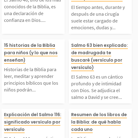
os más conocidos de l
nte y después d
conocidos de la Biblia, es
El tiempo antes, durante y
 Biblia, es una decla
irugía suele est
una declaración de
después de una cirugía
confianza en Dios....
suele estar cargado de
emociones, dudas y...
ración de confianza e
gado de emocio
istorias de la Biblia
El Salmo 63 es 
 Dios. Escrito para s
udas y ansieda
15 historias de la Biblia
Salmo 63 bien explicado:
para niños (y lo que nos
de madrugada te
ara leer, meditar y a
tico profundo y 
enseñan)
buscaré (versículo por
er cantado en medio d
ias a Dios por 
versículo)
Historias de la Biblia para
prender principios bíb
midad con Dios
 la crisis, sus once...
encia, porque 
leer, meditar y aprender
El Salmo 63 es un cántico
principios bíblicos que los
profundo y de intimidad
niños podrán...
con Dios. Se adjudica el
icos que los niños po
judica el salmo
s contar...
salmo a David y se cree...
drán aplicar en su dia
d y se cree que 
El Salmo 116 es un cá
La Biblia es un
Explicación del Salmo 116:
Resumen de los libros de
significado versículo por
la Biblia: de qué habla
io vivir. 1. La creació
rito durante su
tico de gratitud y test
ción de 66 libro
versículo
cada uno