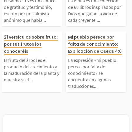
 2. Adán y Eva...
en el desierto d
El Salmo 116 es un cántico
La Biblia es una colección
imonio, escrito por un
rados por Dios
de gratitud y testimonio,
de 66 libros inspirados por
escrito por un salmista
Dios que guían la vida de
á,...
anónimo que había...
cada creyente....
salmista anónimo que
ían la vida de c
l fruto del árbol es e
La expresión «
había sido librado de
eyente. Estos li
21 versículos sobre fruto:
Mi pueblo perece por
por sus frutos los
falta de conocimiento:
 producto del crecimi
blo perece por f
conoceréis
Explicación de Oseas 4:6
ran aflicción, quizá
eron escritos p
El fruto del árbol es el
La expresión «mi pueblo
ento y la maduración
e conocimiento»
de una enfermedad
de 40 personas 
producto del crecimiento y
perece por falta de
la maduración de la planta y
conocimiento» se
muestra si el...
encuentra en algunas
de la planta y muestra
cuentra en algu
...
n...
traducciones...
i el árbol es bueno o
aducciones del 
malo. De la misma ma
ulo de Oseas 4:
era, nuestras vidas s
ntiguo Testamen