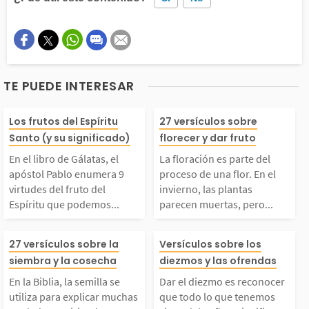
Este contenido contiene información incorrecta
Este contenido no tiene la información que busco
TE PUEDE INTERESAR
Otro
En el libro de Gálata
La floración es
Los frutos del Espíritu
27 versículos sobre
Santo (y su significado)
florecer y dar fruto
, el apóstol Pablo en
del proceso de 
En el libro de Gálatas, el
La floración es parte del
apóstol Pablo enumera 9
proceso de una flor. En el
mera 9 virtudes del f
r. En el invierno
virtudes del fruto del
invierno, las plantas
Espíritu que podemos...
parecen muertas, pero...
uto del Espíritu que
lantas parecen
n la Biblia, la semill
Dar el diezmo e
27 versículos sobre la
Versículos sobre los
podemos desarrollar e
s, pero con la 
siembra y la cosecha
diezmos y las ofrendas
 se utiliza para expli
nocer que todo 
En la Biblia, la semilla se
Dar el diezmo es reconocer
n nosotros mismos: A
ra, las flores sa
utiliza para explicar muchas
que todo lo que tenemos