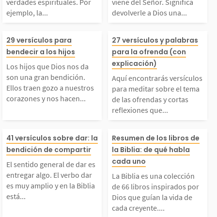
car muchas verdades
tenemos viene d
verdades espirituales. Por
viene del Señor. Significa
ejemplo, la...
devolverle a Dios una...
mor Alegría o gozo Pa
rillan con el pod
spirituales. Por ejem
or. Significa de
Los hijos que Dios no
Aquí encontrará
...
29 versículos para
27 versículos y palabras
plo, la palabra de Dio
e a Dios una p
bendecir a los hijos
para la ofrenda (con
s da son una gran ben
ículos para med
explicación)
Los hijos que Dios nos da
s es como una pequeñ
parte de todo lo
son una gran bendición.
Aquí encontrarás versículos
ición. Ellos traen go
bre el tema de l
Ellos traen gozo a nuestros
para meditar sobre el tema
corazones y nos hacen...
de las ofrendas y cortas
 semilla que crece e
derrama en nues
reflexiones que...
zo a nuestros corazon
ndas y cortas re
...
El sentido general de
La Biblia es un
s y nos hacen ver la
nes que podrás 
41 versículos sobre dar: la
Resumen de los libros de
bendición de compartir
la Biblia: de qué habla
ar es entregar algo.
ción de 66 libro
cada uno
vida desde otra persp
omo palabra pa
El sentido general de dar es
entregar algo. El verbo dar
La Biblia es una colección
El verbo dar es muy a
rados por Dios
es muy amplio y en la Biblia
ctiva. Los hijos son t
momento de pre
de 66 libros inspirados por
está...
Dios que guían la vida de
cada creyente....
plio y en la Biblia es
ían la vida de c
ambién...
las...