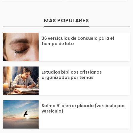
tá relacionado con la
eyente. Estos li
MÁS POPULARES
generosidad, la miseri
eron escritos p
36 versículos de consuelo para el
ordia, el ofrendar, e
de 40 personas 
tiempo de luto
...
n...
Estudios bíblicos cristianos
organizados por temas
Salmo 91 bien explicado (versículo por
versículo)