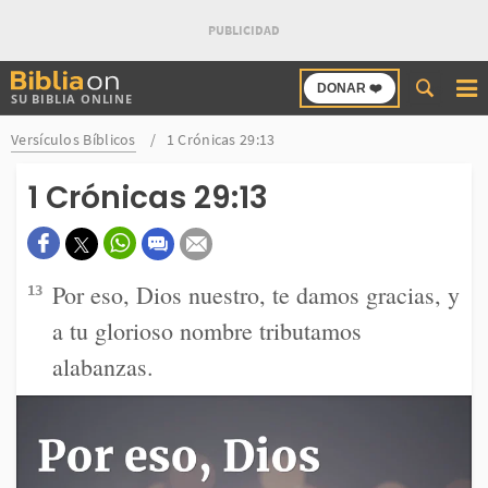
Buscar
DONAR ❤️
SU BIBLIA ONLINE
en
Bibliaon
Versículos Bíblicos
1 Crónicas 29:13
1 Crónicas 29:13
Por eso, Dios nuestro, te damos gracias, y
13
a tu glorioso nombre tributamos
alabanzas.