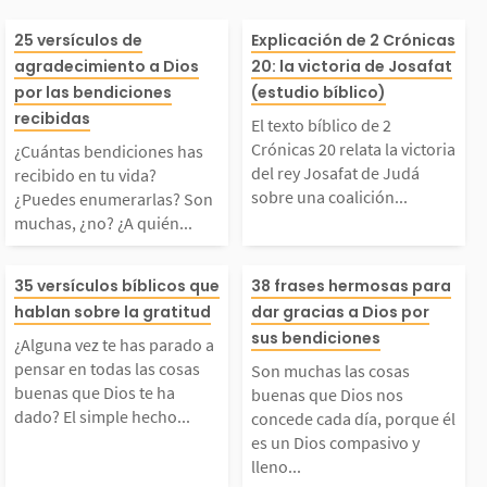
¿Cuántas bendiciones
El texto bíblico
25 versículos de
Explicación de 2 Crónicas
agradecimiento a Dios
20: la victoria de Josafat
as recibido en tu vid
rónicas 20 relat
por las bendiciones
(estudio bíblico)
recibidas
El texto bíblico de 2
a? ¿Puedes enumerarl
ctoria del rey J
Crónicas 20 relata la victoria
¿Cuántas bendiciones has
del rey Josafat de Judá
recibido en tu vida?
sobre una coalición...
¿Puedes enumerarlas? Son
as? Son muchas, ¿no?
de Judá sobre 
muchas, ¿no? ¿A quién...
A quién le das las gr
lición de enemi
¿Alguna vez te has pa
Son muchas las
35 versículos bíblicos que
38 frases hermosas para
hablan sobre la gratitud
dar gracias a Dios por
cias por todas las co
s moabitas, amo
rado a pensar en toda
buenas que Dio
sus bendiciones
¿Alguna vez te has parado a
sas agradables que fo
y meunitas) sin.
pensar en todas las cosas
Son muchas las cosas
s las cosas buenas que
oncede cada día
buenas que Dios te ha
buenas que Dios nos
dado? El simple hecho...
concede cada día, porque él
rman...
es un Dios compasivo y
Dios te ha dado? El si
ue él es un Dio
lleno...