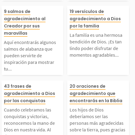
mple hecho de poder l
asivo y lleno de
Aquí encontrarás algu
La familia es u
9 salmos de
19 versículos de
agradecimiento al
agradecimiento a Dios
er esto ya es un moti
Dios se deleita
nos salmos de alabanz
mosa bendición
Creador por sus
por la familia
maravillas
vo para agradecer. ¡S
decir y en dar c
La familia es una hermosa
a que pueden servirte
os. ¡Es tan lin
bendición de Dios. ¡Es tan
Aquí encontrarás algunos
lindo poder disfrutar de
salmos de alabanza que
omos...
momentos agradables...
pueden servirte de
de inspiración para m
r disfrutar de 
inspiración para mostrar
tu...
ostrar tu agradecimie
os agradables j
Cuando celebramos la
Los hijos de Di
43 frases de
20 oraciones de
nto al Dios Creador p
aquellos que a
agradecimiento a Dios
agradecimiento que
 conquistas y victoria
eríamos ser las
por las conquistas
encontrarás en la Biblia
or sus hechos maravil
La idea de Dios
Cuando celebramos las
Los hijos de Dios
s, reconocemos la ma
nas más agrade
conquistas y victorias,
deberíamos ser las
osos....
o que...
reconocemos la mano de
personas más agradecidas
Dios en nuestra vida. Al
sobre la tierra, pues gracias
no de Dios en nuestra
obre la tierra, 