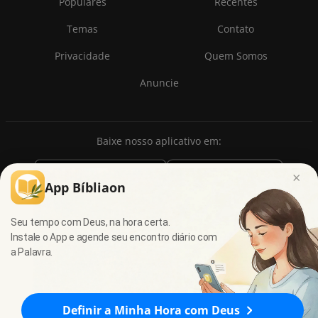
Populares
Recentes
Temas
Contato
Privacidade
Quem Somos
Anuncie
Baixe nosso aplicativo em:
×
App Bíbliaon
Seu tempo com Deus, na hora certa.
Instale o App e agende seu encontro diário com
a Palavra.
© 2009 - 2026
7Graus
- Todos os direitos reservados.
Definir a Minha Hora com Deus