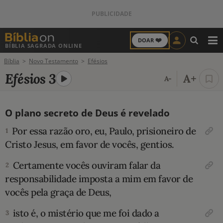
❤️
DOAR
BÍBLIA SAGRADA ONLINE
M
Bíblia
Novo Testamento
Efésios
ANTIGO TESTAMENTO
Efésios 3
A+
A-
NOVO TESTAMENTO
O plano secreto de Deus é revelado
VERSÍCULOS
Por essa razão oro, eu, Paulo, prisioneiro de
1
VERSÍCULO DO DIA
Cristo Jesus, em favor de vocês, gentios.
Certamente vocês ouviram falar da
PALAVRA DO DIA
2
responsabilidade imposta a mim em favor de
SALMO DO DIA
vocês pela graça de Deus,
isto é, o mistério que me foi dado a
3
DEVOCIONAL DIÁRIO