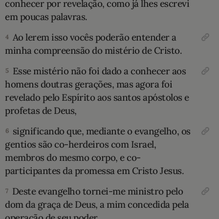
conhecer por revelação, como já lhes escrevi
em poucas palavras.
10 MANDAMENTOS
Ao lerem isso vocês poderão entender a
4
ESTUDOS BÍBLICOS
minha compreensão do mistério de Cristo.
ESBOÇOS DE PREGAÇÃO
Esse mistério não foi dado a conhecer aos
5
homens doutras gerações, mas agora foi
TEMAS
revelado pelo Espírito aos santos apóstolos e
profetas de Deus,
PERGUNTE À BÍBLIA
IA
significando que, mediante o evangelho, os
6
TERMO BÍBLICO
gentios são co-herdeiros com Israel,
JOGOS
membros do mesmo corpo, e co-
QUEM SOMOS
participantes da promessa em Cristo Jesus.
Deste evangelho tornei-me ministro pelo
7
LOJA BÍBLIAON
dom da graça de Deus, a mim concedida pela
operação de seu poder.