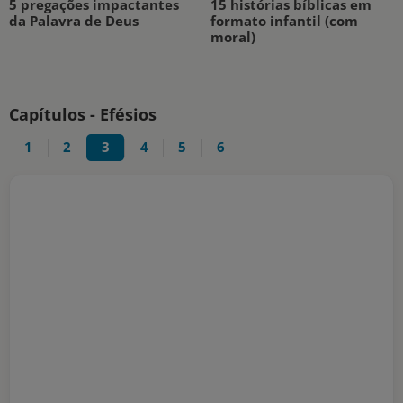
5 pregações impactantes
15 histórias bíblicas em
da Palavra de Deus
formato infantil (com
moral)
Capítulos - Efésios
1
2
3
4
5
6