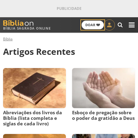
❤️
DOAR
BÍBLIA SAGRADA ONLINE
M
Bíblia
ANTIGO TESTAMENTO
Artigos Recentes
NOVO TESTAMENTO
VERSÍCULOS
VERSÍCULO DO DIA
PALAVRA DO DIA
Abreviações dos livros da
Esboço de pregação sobre
Bíblia (lista completa e
SALMO DO DIA
o poder da gratidão a Deus
siglas de cada livro)
DEVOCIONAL DIÁRIO