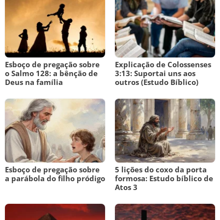
10 MANDAMENTOS
ESTUDOS BÍBLICOS
Esboço de pregação sobre
Explicação de Colossenses
ESBOÇOS DE PREGAÇÃO
o Salmo 128: a bênção de
3:13: Suportai uns aos
Deus na família
outros (Estudo Bíblico)
TEMAS
PERGUNTE À BÍBLIA
IA
TERMO BÍBLICO
JOGOS
QUEM SOMOS
Esboço de pregação sobre
5 lições do coxo da porta
a parábola do filho pródigo
formosa: Estudo bíblico de
Atos 3
LOJA BÍBLIAON