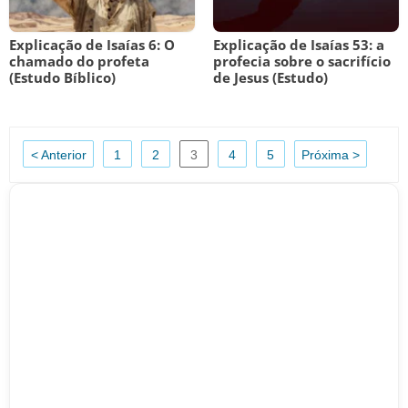
Explicação de Isaías 6: O
Explicação de Isaías 53: a
chamado do profeta
profecia sobre o sacrifício
(Estudo Bíblico)
de Jesus (Estudo)
< Anterior
1
2
3
4
5
Próxima >