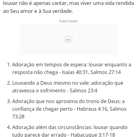
louvar não é apenas cantar, mas viver uma vida rendida
ao Seu amor e à Sua verdade.
10 MANDAMENTOS
ESTUDOS BÍBLICOS
ESBOÇOS DE PREGAÇÃO
TEMAS
Adoração em tempos de espera: louvar enquanto a
resposta não chega - Isaías 40:31, Salmos 27:14
PERGUNTE À BÍBLIA
IA
Louvando a Deus mesmo no vale: adoração que
TERMO BÍBLICO
atravessa o sofrimento - Salmos 23:4
JOGOS
Adoração que nos aproxima do trono de Deus: a
QUEM SOMOS
confiança de chegar perto - Hebreus 4:16, Salmos
73:28
LOJA BÍBLIAON
Adoração além das circunstâncias: louvar quando
tudo parece dar errado - Habacuque 3:17-18