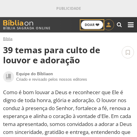
❤️
DOAR
BÍBLIA SAGRADA ONLINE
M
Bíblia
ANTIGO TESTAMENTO
39 temas para culto de
NOVO TESTAMENTO
louvor e adoração
VERSÍCULOS
Equipe do Bíbliaon
Criado e revisado pelos nossos editores
VERSÍCULO DO DIA
Como é bom louvar a Deus e reconhecer que Ele é
digno de toda honra, glória e adoração. O louvor nos
PALAVRA DO DIA
conduz à presença do Senhor, fortalece a fé, renova a
esperança e alinha o coração à vontade d'Ele. Em cada
SALMO DO DIA
tema apresentado, somos convidados a adorar a Deus
com sinceridade, gratidão e entrega, entendendo que
DEVOCIONAL DIÁRIO