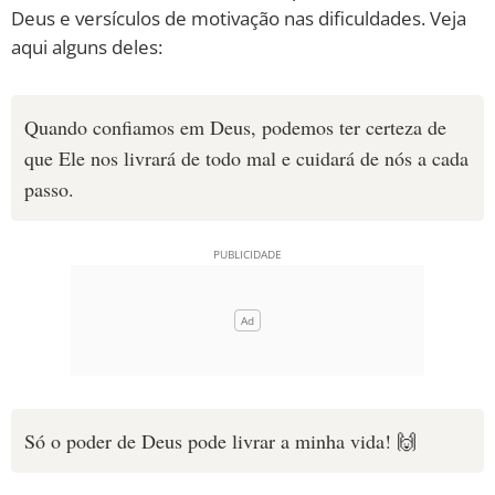
Deus e versículos de motivação nas dificuldades. Veja
10 MANDAMENTOS
aqui alguns deles:
ESTUDOS BÍBLICOS
Quando confiamos em Deus, podemos ter certeza de
ESBOÇOS DE PREGAÇÃO
que Ele nos livrará de todo mal e cuidará de nós a cada
passo.
TEMAS
PERGUNTE À BÍBLIA
IA
TERMO BÍBLICO
JOGOS
QUEM SOMOS
LOJA BÍBLIAON
Só o poder de Deus pode livrar a minha vida! 🙌