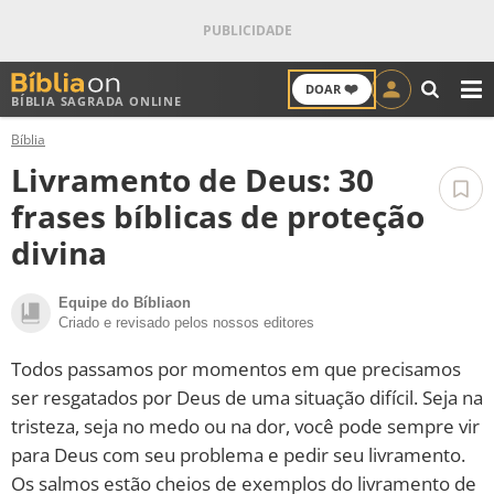
❤️
DOAR
BÍBLIA SAGRADA ONLINE
M
Bíblia
ANTIGO TESTAMENTO
Livramento de Deus: 30
NOVO TESTAMENTO
frases bíblicas de proteção
divina
VERSÍCULOS
Equipe do Bíbliaon
VERSÍCULO DO DIA
Criado e revisado pelos nossos editores
PALAVRA DO DIA
Todos passamos por momentos em que precisamos
ser resgatados por Deus de uma situação difícil. Seja na
SALMO DO DIA
tristeza, seja no medo ou na dor, você pode sempre vir
para Deus com seu problema e pedir seu livramento.
DEVOCIONAL DIÁRIO
Os salmos estão cheios de exemplos do livramento de