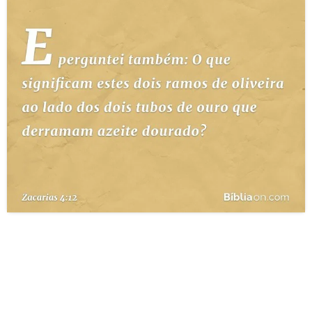
10 MANDAMENTOS
ESTUDOS BÍBLICOS
ESBOÇOS DE PREGAÇÃO
TEMAS
PERGUNTE À BÍBLIA
IA
TERMO BÍBLICO
JOGOS
QUEM SOMOS
LOJA BÍBLIAON