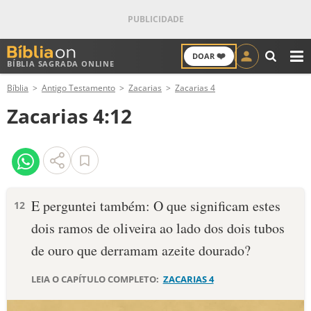
❤️
DOAR
BÍBLIA SAGRADA ONLINE
M
Bíblia
Antigo Testamento
Zacarias
Zacarias 4
ANTIGO TESTAMENTO
Zacarias 4:12
NOVO TESTAMENTO
VERSÍCULOS
VERSÍCULO DO DIA
E perguntei também: O que significam estes
12
dois ramos de oliveira ao lado dos dois tubos
PALAVRA DO DIA
de ouro que derramam azeite dourado?
SALMO DO DIA
LEIA O CAPÍTULO COMPLETO:
ZACARIAS 4
DEVOCIONAL DIÁRIO