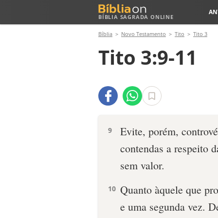
AN
BÍBLIA SAGRADA ONLINE
Bíblia
Novo Testamento
Tito
Tito 3
Tito 3:9-11
Evite, porém, contrové
9
contendas a respeito d
sem valor.
Quanto àquele que pro
10
e uma segunda vez. Dep