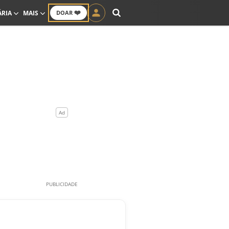
❤️
ÁRIA
MAIS
DOAR