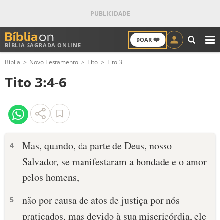
❤️
DOAR
BÍBLIA SAGRADA ONLINE
M
Bíblia
Novo Testamento
Tito
Tito 3
ANTIGO TESTAMENTO
Tito 3:4-6
NOVO TESTAMENTO
VERSÍCULOS
VERSÍCULO DO DIA
Mas, quando, da parte de Deus, nosso
4
Salvador, se manifestaram a bondade e o amor
PALAVRA DO DIA
pelos homens,
SALMO DO DIA
não por causa de atos de justiça por nós
5
DEVOCIONAL DIÁRIO
praticados, mas devido à sua misericórdia, ele