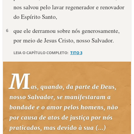
nos salvou pelo lavar regenerador e renovador
10 MANDAMENTOS
do Espírito Santo,
ESTUDOS BÍBLICOS
que ele derramou sobre nós generosamente,
6
por meio de Jesus Cristo, nosso Salvador.
ESBOÇOS DE PREGAÇÃO
LEIA O CAPÍTULO COMPLETO:
TITO 3
TEMAS
PERGUNTE À BÍBLIA
IA
TERMO BÍBLICO
JOGOS
QUEM SOMOS
LOJA BÍBLIAON