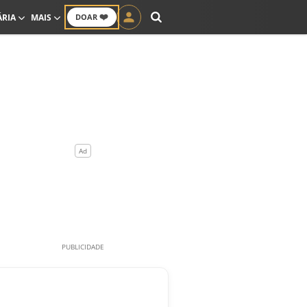
❤️
ÁRIA
MAIS
DOAR