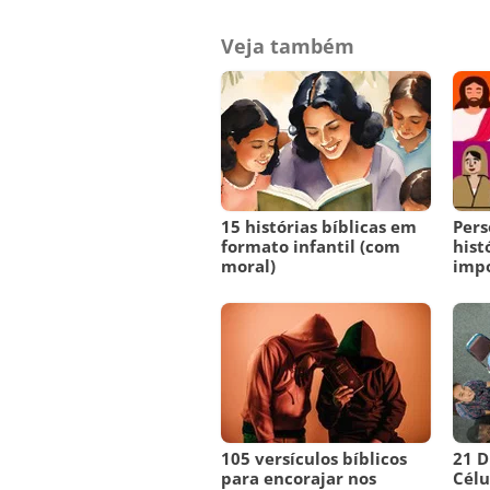
Veja também
15 histórias bíblicas em
Pers
formato infantil (com
hist
moral)
imp
105 versículos bíblicos
21 D
para encorajar nos
Célu