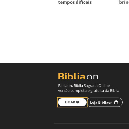
tempos difíceis
brin
Bíbliaon, Bíblia Sagrada Online -
versão completa e gratuita da Bíblia
DOAR ❤️
Loja Bíbliaon