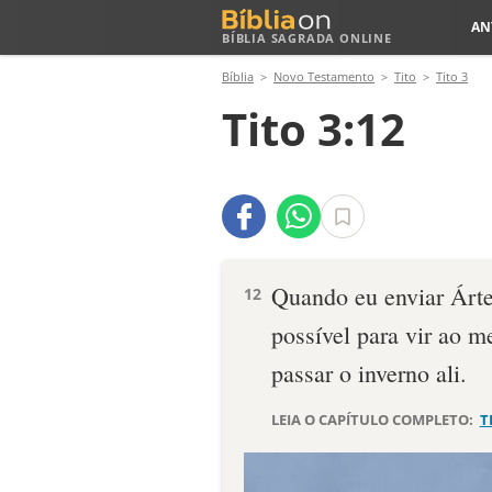
AN
BÍBLIA SAGRADA ONLINE
Bíblia
Novo Testamento
Tito
Tito 3
Tito 3:12
Quando eu enviar Árte
12
possível para vir ao m
passar o inverno ali.
LEIA O CAPÍTULO COMPLETO:
T