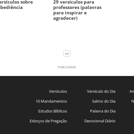
ersículos sobre
29 versículos para
obediência
professores (palavras
para inspirar e
agradecer)
Versículos
Versículo do Dia
An
10 Mandamentos
Salmo do Dia
N
Estudos Bíblicos
Palavra do Dia
Esboços de Pregação
Devocional Diário