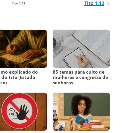
Tito 1:12
Tito 1:11
umo explicado do
85 temas para culto de
o de Tito (Estudo
mulheres e congresso de
ico)
senhoras