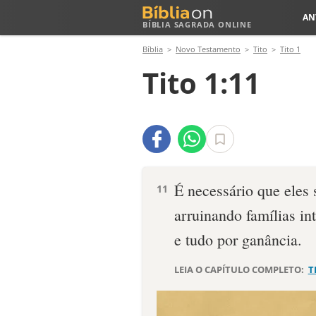
AN
BÍBLIA SAGRADA ONLINE
Bíblia
Novo Testamento
Tito
Tito 1
Tito 1:11
É necessário que eles 
11
arruinando famílias in
e tudo por ganância.
LEIA O CAPÍTULO COMPLETO:
T