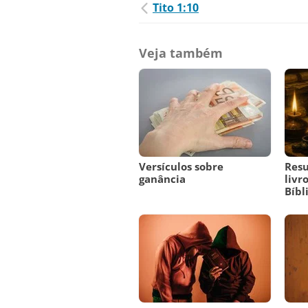
Tito 1:10
Veja também
Versículos sobre
Res
ganância
livr
Bíbl