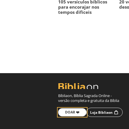
105 versículos bíblicos
20 v
para encorajar nos
des
tempos difíceis
Bíbliaon, Bíblia Sagrada Online -
versão completa e gratuita da Bíblia
DOAR ❤️
Loja Bíbliaon