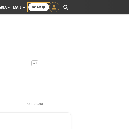
❤️
ÁRIA
MAIS
DOAR