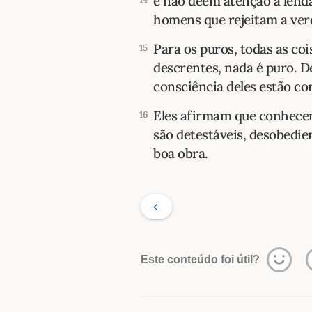
e não deem atenção a lend
homens que rejeitam a ver
Para os puros, todas as coi
15
descrentes, nada é puro. D
consciência deles estão co
Eles afirmam que conhecem
16
são detestáveis, desobedie
boa obra.
Este conteúdo foi útil?