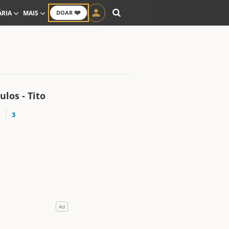
❤️
ÁRIA
MAIS
DOAR
ulos - Tito
3