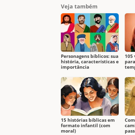
Veja também
Personagens bíblicos: sua
105 
história, características e
para
importância
temp
15 histórias bíblicas em
Como
formato infantil (com
cami
moral)
pass