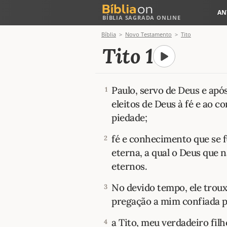
AN
BÍBLIA SAGRADA ONLINE
Bíblia
Novo Testamento
Tito
Tito 1
Paulo, servo de Deus e após
1
eleitos de Deus à fé e ao 
piedade;
fé e conhecimento que se 
2
eterna, a qual o Deus que
eternos.
No devido tempo, ele trouxe
3
pregação a mim confiada p
a Tito, meu verdadeiro fil
4