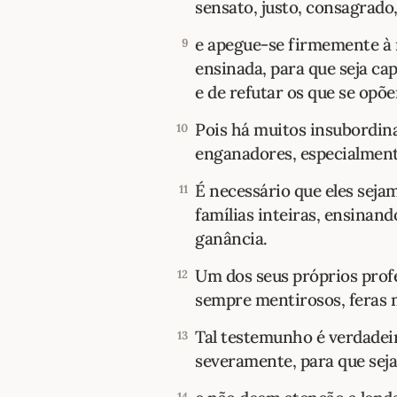
sensato, justo, consagrado
e apegue-se firmemente à m
9
ensinada, para que seja ca
e de refutar os que se opõe
Pois há muitos insubordina
10
enganadores, especialment
É necessário que eles seja
11
famílias inteiras, ensinan
ganância.
Um dos seus próprios profe
12
sempre mentirosos, feras m
Tal testemunho é verdadei
13
severamente, para que seja
14