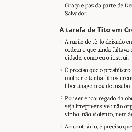
Graça e paz da parte de Deu
Salvador.
A tarefa de Tito em Cr
A razão de tê-lo deixado e
5
ordem o que ainda faltava 
cidade, como eu o instruí.
É preciso que o presbítero
6
mulher e tenha filhos cren
libertinagem ou de insubm
Por ser encarregado da obr
7
seja irrepreensível: não o
vinho, não violento, nem á
Ao contrário, é preciso que
8