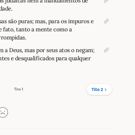
as judaicas nem a mandamentos de
dade.
sas são puras; mas, para os impuros e
e fato, tanto a mente como a
rrompidas.
 a Deus, mas por seus atos o negam;
ntes e desqualificados para qualquer
Tito 1
Tito 2