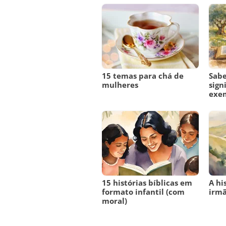
15 temas para chá de
Sabe
mulheres
sign
exem
15 histórias bíblicas em
A hi
formato infantil (com
irmã
moral)