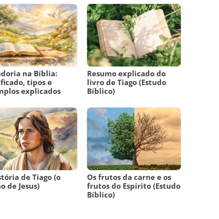
doria na Bíblia:
Resumo explicado do
ificado, tipos e
livro de Tiago (Estudo
plos explicados
Bíblico)
stória de Tiago (o
Os frutos da carne e os
o de Jesus)
frutos do Espírito (Estudo
Bíblico)