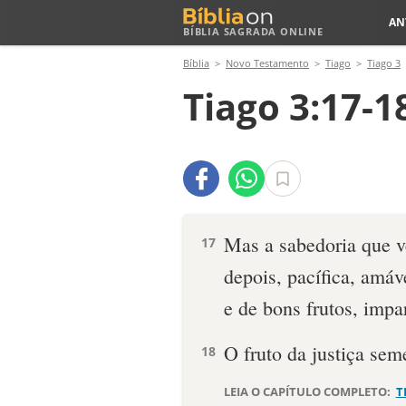
AN
BÍBLIA SAGRADA ONLINE
Bíblia
Novo Testamento
Tiago
Tiago 3
Tiago 3:17-1
Mas a sabedoria que v
17
depois, pacífica, amáv
e de bons frutos, impar
O fruto da justiça sem
18
LEIA O CAPÍTULO COMPLETO:
T