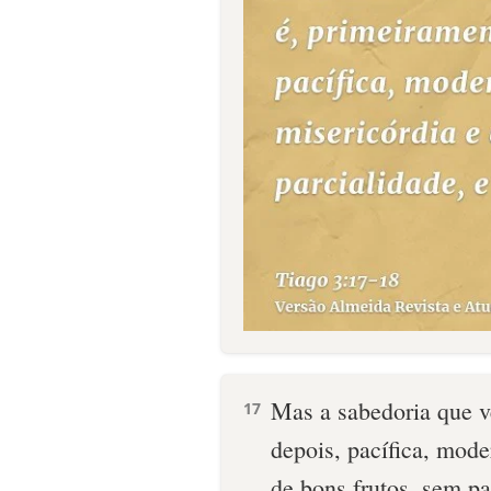
Mas a sabedoria que v
17
depois, pacífica, moder
de bons frutos, sem pa