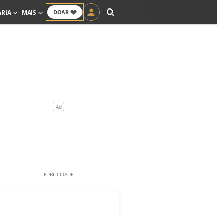
❤️
ÁRIA
MAIS
DOAR