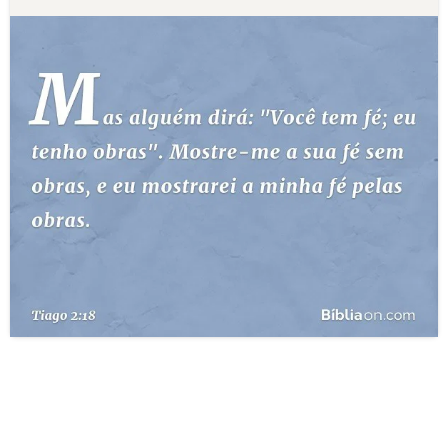
10 MANDAMENTOS
ESTUDOS BÍBLICOS
ESBOÇOS DE PREGAÇÃO
TEMAS
PERGUNTE À BÍBLIA
IA
TERMO BÍBLICO
JOGOS
QUEM SOMOS
LOJA BÍBLIAON