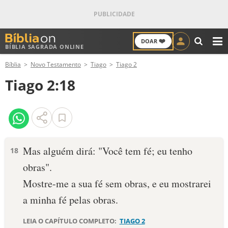
❤️
DOAR
BÍBLIA SAGRADA ONLINE
M
Bíblia
Novo Testamento
Tiago
Tiago 2
ANTIGO TESTAMENTO
Tiago 2:18
NOVO TESTAMENTO
VERSÍCULOS
VERSÍCULO DO DIA
Mas alguém dirá: "Você tem fé; eu tenho
18
obras".
PALAVRA DO DIA
Mostre-me a sua fé sem obras, e eu mostrarei
SALMO DO DIA
a minha fé pelas obras.
DEVOCIONAL DIÁRIO
LEIA O CAPÍTULO COMPLETO:
TIAGO 2