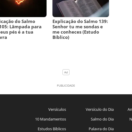
icação do Salmo
Explicação do Salmo 139:
105: Lâmpada para
Senhor tu me sondas e
eus pés é a tua
me conheces (Estudo
vra
Bíblico)
Versículos
Versículo do Dia
An
10 Mandamentos
Salmo do Dia
N
Estudos Bíblicos
Palavra do Dia