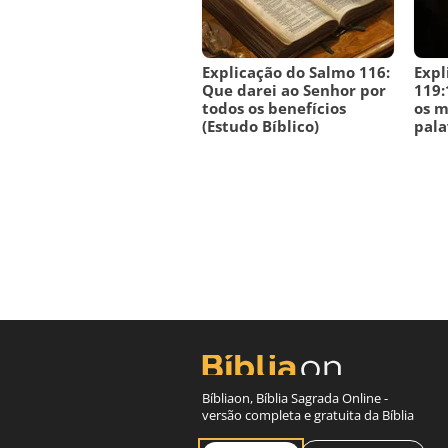
Explicação do Salmo 116:
Expl
Que darei ao Senhor por
119:
todos os benefícios
os m
(Estudo Bíblico)
pala
Bíbliaon, Bíblia Sagrada Online -
versão completa e gratuita da Bíblia