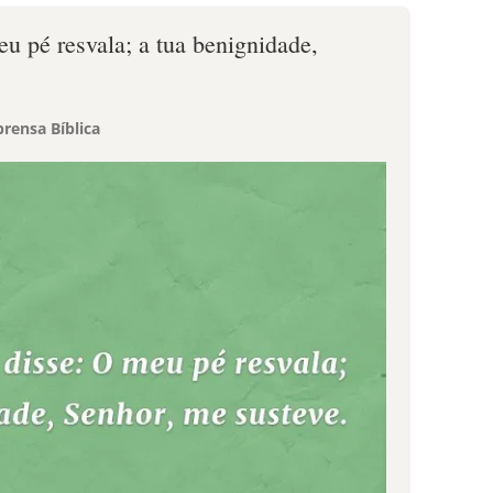
u pé resvala; a tua benignidade,
rensa Bíblica