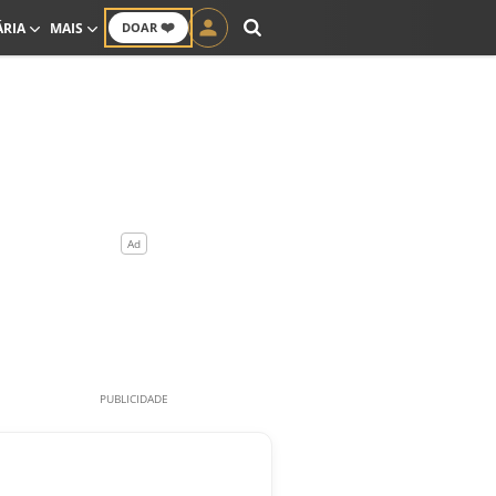
❤️
ÁRIA
MAIS
DOAR