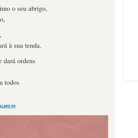
simo o seu abrigo,
o,
,
rá à sua tenda.
e dará ordens
m todos
ALMO 91