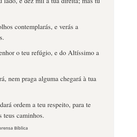
 lado, e dez mil à tua direita; mas tu
lhos contemplarás, e verás a
s.
enhor o teu refúgio, e do Altíssimo a
á, nem praga alguma chegará à tua
dará ordem a teu respeito, para te
s teus caminhos.
rensa Bíblica