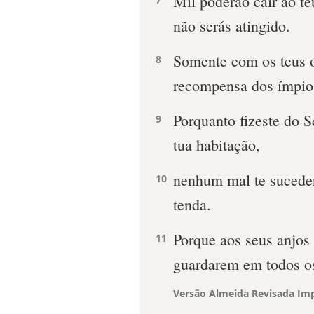
Mil poderão cair ao teu
não serás atingido.
Somente com os teus o
8
recompensa dos ímpio
Porquanto fizeste do S
9
tua habitação,
nenhum mal te suceder
10
tenda.
Porque aos seus anjos 
11
guardarem em todos o
Versão Almeida Revisada Imp