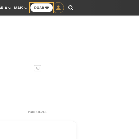
❤️
ÁRIA
MAIS
DOAR