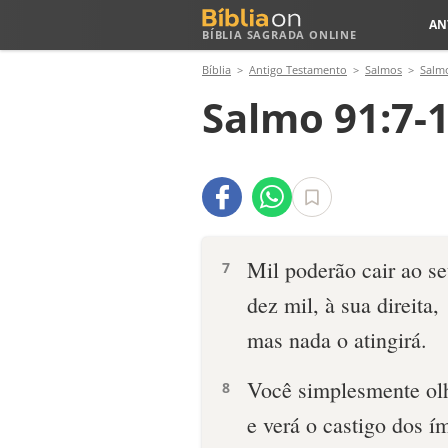
AN
BÍBLIA SAGRADA ONLINE
Bíblia
Antigo Testamento
Salmos
Salm
Salmo 91:7-
Mil poderão cair ao se
7
dez mil, à sua direita,
mas nada o atingirá.
Você simplesmente ol
8
e verá o castigo dos í