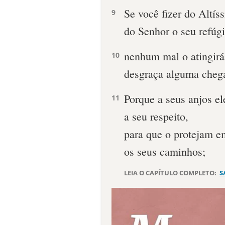
Se você fizer do Altís
9
do Senhor o seu refúgi
nenhum mal o atingirá
10
desgraça alguma chega
Porque a seus anjos el
11
a seu respeito,
para que o protejam e
os seus caminhos;
LEIA O CAPÍTULO COMPLETO:
S