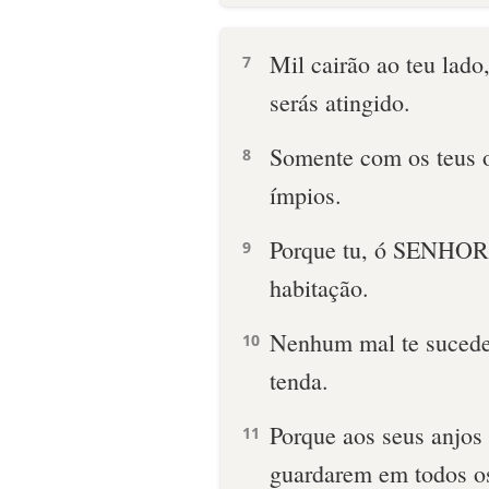
Mil cairão ao teu lado,
7
serás atingido.
Somente com os teus o
8
ímpios.
Porque tu, ó SENHOR, 
9
habitação.
Nenhum mal te sucede
10
tenda.
Porque aos seus anjos 
11
guardarem em todos o