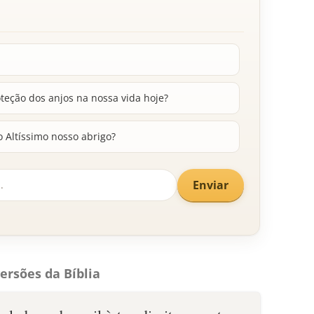
eção dos anjos na nossa vida hoje?
o Altíssimo nosso abrigo?
Enviar
ersões da Bíblia