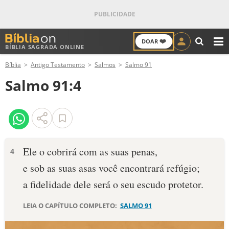
❤️
DOAR
BÍBLIA SAGRADA ONLINE
M
Bíblia
Antigo Testamento
Salmos
Salmo 91
ANTIGO TESTAMENTO
Salmo 91:4
NOVO TESTAMENTO
VERSÍCULOS
VERSÍCULO DO DIA
Ele o cobrirá com as suas penas,
4
e sob as suas asas você encontrará refúgio;
PALAVRA DO DIA
a fidelidade dele será o seu escudo protetor.
SALMO DO DIA
LEIA O CAPÍTULO COMPLETO:
SALMO 91
DEVOCIONAL DIÁRIO