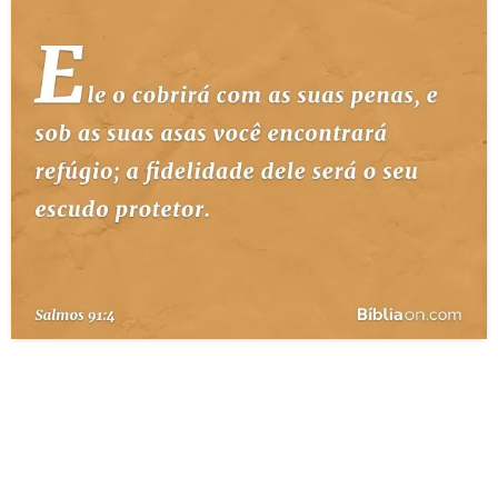
10 MANDAMENTOS
ESTUDOS BÍBLICOS
ESBOÇOS DE PREGAÇÃO
TEMAS
PERGUNTE À BÍBLIA
IA
TERMO BÍBLICO
JOGOS
QUEM SOMOS
LOJA BÍBLIAON