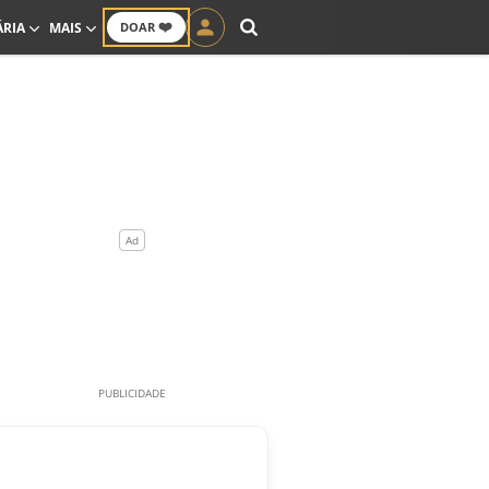
❤️
ÁRIA
MAIS
DOAR