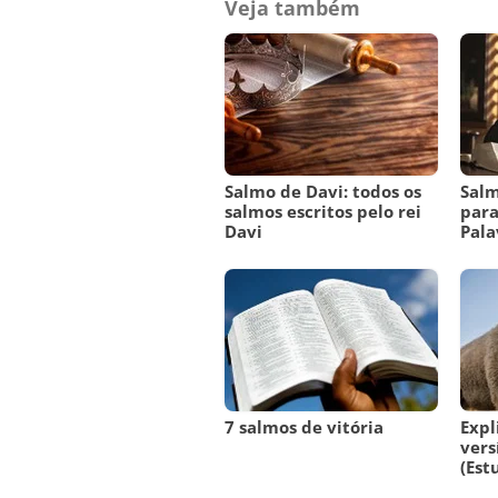
Veja também
Salmo de Davi: todos os
Salm
salmos escritos pelo rei
para
Davi
Pala
7 salmos de vitória
Expl
vers
(Est