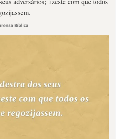
 seus adversários; fizeste com que todos
gozijassem.
rensa Bíblica