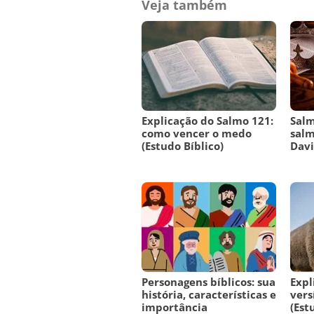
Veja também
Explicação do Salmo 121:
Salm
como vencer o medo
salm
(Estudo Bíblico)
Dav
Personagens bíblicos: sua
Expl
história, características e
vers
importância
(Est