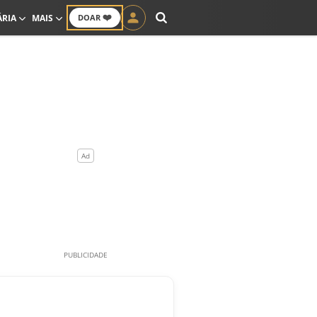
❤️
ÁRIA
MAIS
DOAR