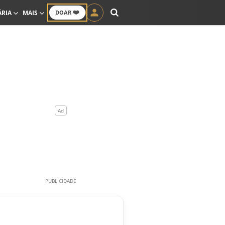
❤️
ÁRIA
MAIS
DOAR