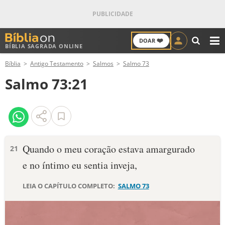
❤️
DOAR
BÍBLIA SAGRADA ONLINE
M
Bíblia
Antigo Testamento
Salmos
Salmo 73
ANTIGO TESTAMENTO
Salmo 73:21
NOVO TESTAMENTO
VERSÍCULOS
VERSÍCULO DO DIA
Quando o meu coração estava amargurado
21
e no íntimo eu sentia inveja,
PALAVRA DO DIA
LEIA O CAPÍTULO COMPLETO:
SALMO 73
SALMO DO DIA
DEVOCIONAL DIÁRIO