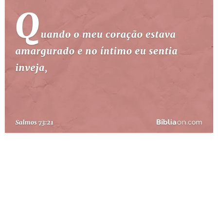
10 MANDAMENTOS
ESTUDOS BÍBLICOS
ESBOÇOS DE PREGAÇÃO
TEMAS
PERGUNTE À BÍBLIA
IA
TERMO BÍBLICO
JOGOS
QUEM SOMOS
LOJA BÍBLIAON