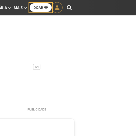
❤️
ÁRIA
MAIS
DOAR