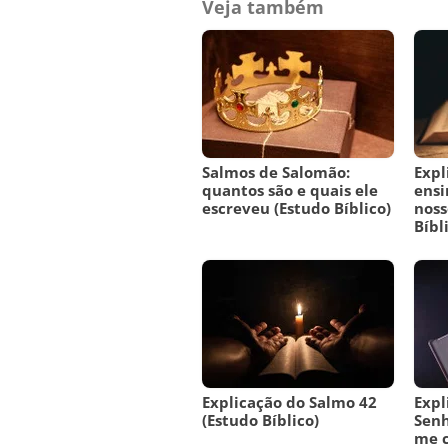
Veja também
Salmos de Salomão:
Expl
quantos são e quais ele
ensi
escreveu (Estudo Bíblico)
noss
Bíbl
Explicação do Salmo 42
Expl
(Estudo Bíblico)
Senh
me c