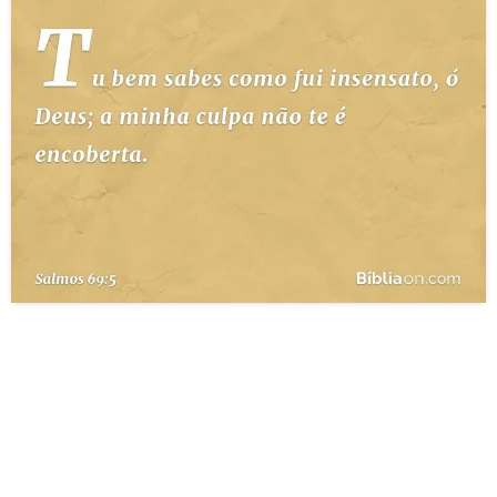
10 MANDAMENTOS
ESTUDOS BÍBLICOS
ESBOÇOS DE PREGAÇÃO
TEMAS
PERGUNTE À BÍBLIA
IA
TERMO BÍBLICO
JOGOS
QUEM SOMOS
LOJA BÍBLIAON