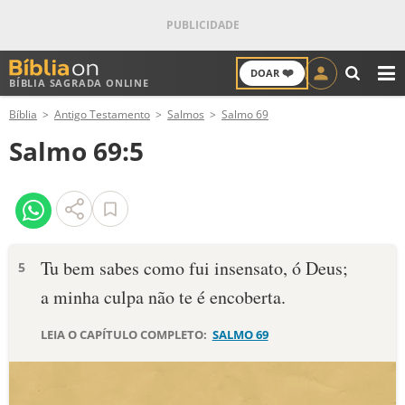
❤️
DOAR
BÍBLIA SAGRADA ONLINE
M
Bíblia
Antigo Testamento
Salmos
Salmo 69
ANTIGO TESTAMENTO
Salmo 69:5
NOVO TESTAMENTO
VERSÍCULOS
VERSÍCULO DO DIA
Tu bem sabes como fui insensato, ó Deus;
5
a minha culpa não te é encoberta.
PALAVRA DO DIA
LEIA O CAPÍTULO COMPLETO:
SALMO 69
SALMO DO DIA
DEVOCIONAL DIÁRIO