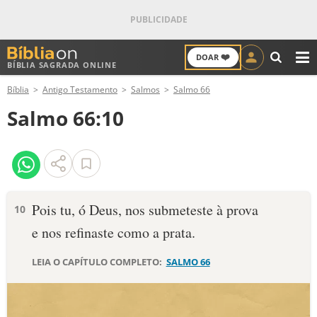
❤️
DOAR
BÍBLIA SAGRADA ONLINE
M
Bíblia
Antigo Testamento
Salmos
Salmo 66
ANTIGO TESTAMENTO
Salmo 66:10
NOVO TESTAMENTO
VERSÍCULOS
VERSÍCULO DO DIA
Pois tu, ó Deus, nos submeteste à prova
10
e nos refinaste como a prata.
PALAVRA DO DIA
LEIA O CAPÍTULO COMPLETO:
SALMO 66
SALMO DO DIA
DEVOCIONAL DIÁRIO