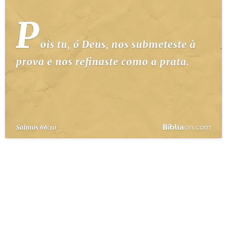
10 MANDAMENTOS
ESTUDOS BÍBLICOS
ESBOÇOS DE PREGAÇÃO
TEMAS
PERGUNTE À BÍBLIA
IA
TERMO BÍBLICO
JOGOS
QUEM SOMOS
LOJA BÍBLIAON