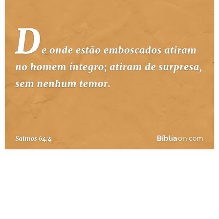
10 MANDAMENTOS
ESTUDOS BÍBLICOS
ESBOÇOS DE PREGAÇÃO
TEMAS
PERGUNTE À BÍBLIA
IA
TERMO BÍBLICO
JOGOS
QUEM SOMOS
LOJA BÍBLIAON