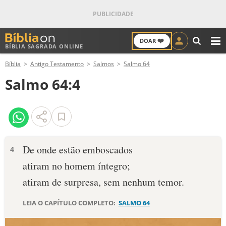
❤️
DOAR
BÍBLIA SAGRADA ONLINE
M
Bíblia
Antigo Testamento
Salmos
Salmo 64
ANTIGO TESTAMENTO
Salmo 64:4
NOVO TESTAMENTO
VERSÍCULOS
VERSÍCULO DO DIA
De onde estão emboscados
4
atiram no homem íntegro;
PALAVRA DO DIA
atiram de surpresa, sem nenhum temor.
SALMO DO DIA
LEIA O CAPÍTULO COMPLETO:
SALMO 64
DEVOCIONAL DIÁRIO