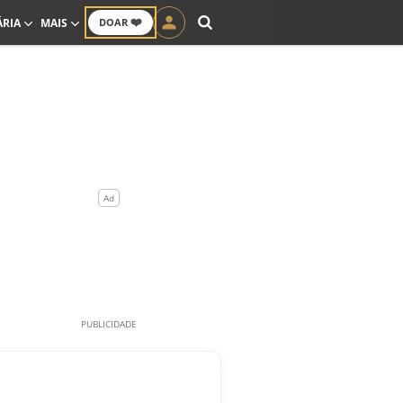
❤️
ÁRIA
MAIS
DOAR