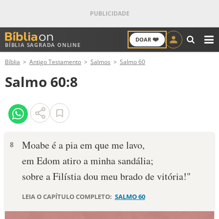
❤️
DOAR
BÍBLIA SAGRADA ONLINE
M
Bíblia
Antigo Testamento
Salmos
Salmo 60
ANTIGO TESTAMENTO
Salmo 60:8
NOVO TESTAMENTO
VERSÍCULOS
VERSÍCULO DO DIA
Moabe é a pia em que me lavo,
8
em Edom atiro a minha sandália;
PALAVRA DO DIA
sobre a Filístia dou meu brado de vitória!"
SALMO DO DIA
LEIA O CAPÍTULO COMPLETO:
SALMO 60
DEVOCIONAL DIÁRIO