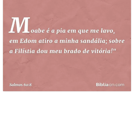
10 MANDAMENTOS
ESTUDOS BÍBLICOS
ESBOÇOS DE PREGAÇÃO
TEMAS
PERGUNTE À BÍBLIA
IA
TERMO BÍBLICO
JOGOS
QUEM SOMOS
LOJA BÍBLIAON