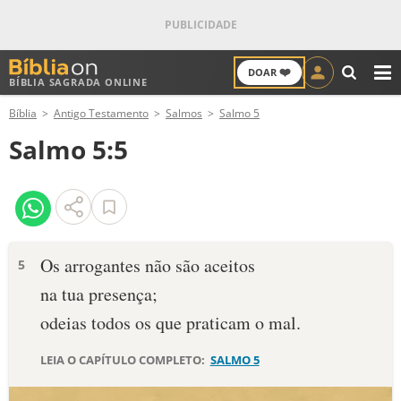
❤️
DOAR
BÍBLIA SAGRADA ONLINE
M
Bíblia
Antigo Testamento
Salmos
Salmo 5
ANTIGO TESTAMENTO
Salmo 5:5
NOVO TESTAMENTO
VERSÍCULOS
VERSÍCULO DO DIA
Os arrogantes não são aceitos
5
na tua presença;
PALAVRA DO DIA
odeias todos os que praticam o mal.
SALMO DO DIA
LEIA O CAPÍTULO COMPLETO:
SALMO 5
DEVOCIONAL DIÁRIO