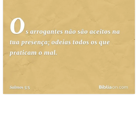
10 MANDAMENTOS
ESTUDOS BÍBLICOS
ESBOÇOS DE PREGAÇÃO
TEMAS
PERGUNTE À BÍBLIA
IA
TERMO BÍBLICO
JOGOS
QUEM SOMOS
LOJA BÍBLIAON