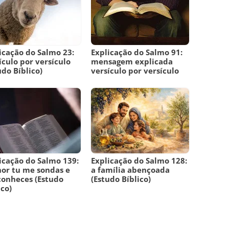
icação do Salmo 23:
Explicação do Salmo 91:
ículo por versículo
mensagem explicada
udo Bíblico)
versículo por versículo
icação do Salmo 139:
Explicação do Salmo 128:
or tu me sondas e
a família abençoada
onheces (Estudo
(Estudo Bíblico)
ico)