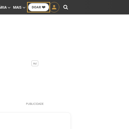
❤️
ÁRIA
MAIS
DOAR