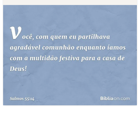
10 MANDAMENTOS
ESTUDOS BÍBLICOS
ESBOÇOS DE PREGAÇÃO
TEMAS
PERGUNTE À BÍBLIA
IA
TERMO BÍBLICO
JOGOS
QUEM SOMOS
LOJA BÍBLIAON