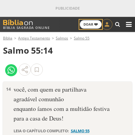
❤️
DOAR
BÍBLIA SAGRADA ONLINE
M
Bíblia
Antigo Testamento
Salmos
Salmo 55
ANTIGO TESTAMENTO
Salmo 55:14
NOVO TESTAMENTO
VERSÍCULOS
VERSÍCULO DO DIA
você, com quem eu partilhava
14
agradável comunhão
PALAVRA DO DIA
enquanto íamos com a multidão festiva
SALMO DO DIA
para a casa de Deus!
DEVOCIONAL DIÁRIO
LEIA O CAPÍTULO COMPLETO:
SALMO 55