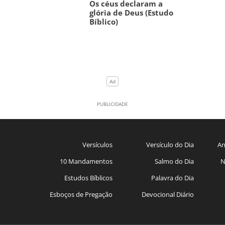
Os céus declaram a
glória de Deus (Estudo
Bíblico)
Versículos
Versículo do Dia
An
10 Mandamentos
Salmo do Dia
N
Estudos Bíblicos
Palavra do Dia
Esboços de Pregação
Devocional Diário