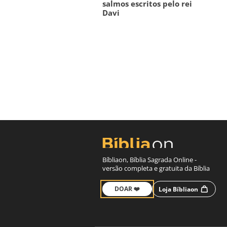
salmos escritos pelo rei
Davi
Bíbliaon, Bíblia Sagrada Online -
versão completa e gratuita da Bíblia
DOAR ❤️
Loja Bíbliaon