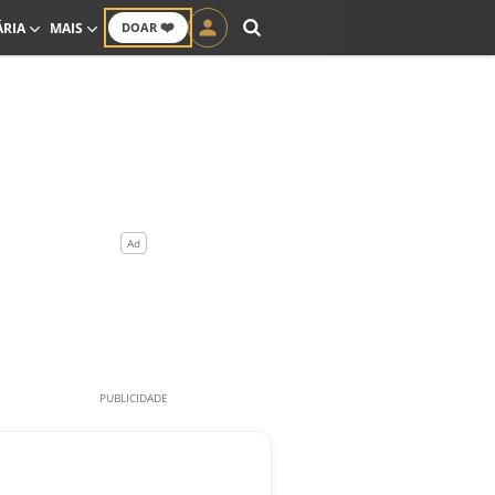
❤️
ÁRIA
MAIS
DOAR