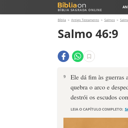
AN
BÍBLIA SAGRADA ONLINE
Bíblia
Antigo Testamento
Salmos
Salm
Salmo 46:9
Ele dá fim às guerras a
9
quebra o arco e desped
destrói os escudos co
LEIA O CAPÍTULO COMPLETO:
S