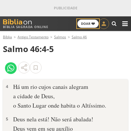
❤️
DOAR
BÍBLIA SAGRADA ONLINE
M
Bíblia
Antigo Testamento
Salmos
Salmo 46
ANTIGO TESTAMENTO
Salmo 46:4-5
NOVO TESTAMENTO
VERSÍCULOS
VERSÍCULO DO DIA
Há um rio cujos canais alegram
4
a cidade de Deus,
PALAVRA DO DIA
o Santo Lugar onde habita o Altíssimo.
SALMO DO DIA
Deus nela está! Não será abalada!
5
DEVOCIONAL DIÁRIO
Deus vem em seu auxílio